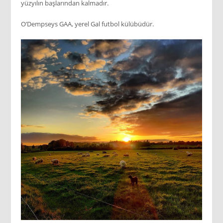
yüzyılın başlarından kalmadır.
O’Dempseys GAA, yerel Gal futbol külübüdür.