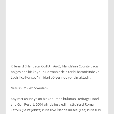
Killenard (İrlandaca: Coill An Aird), İrlanda’nın County Laois
bölgesinde bir köydür. Portnahinch’in tarihi baronisinde ve
Laois İlçe Konseyi’nin idari bölgesinde yer almaktadır.
Nüfus: 671 (2016 verileri)
Köy merkezine yakın bir konumda bulunan Heritage Hotel
and Golf Resort, 2004 yılında inşa edilmiştir. Yerel Roma
Katolik (Saint John’s) kilisesi ve İrlanda Kilisesi (Lea) kilisesi 19.