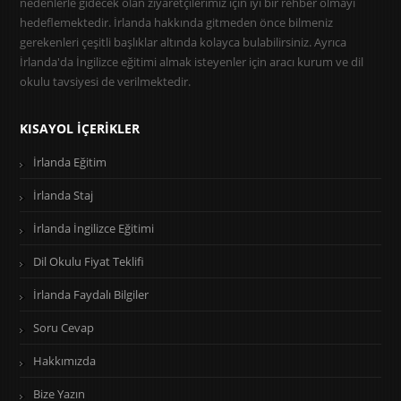
nedenlerle gidecek olan ziyaretçilerimiz için iyi bir rehber olmayı
hedeflemektedir. İrlanda hakkında gitmeden önce bilmeniz
gerekenleri çeşitli başlıklar altında kolayca bulabilirsiniz. Ayrıca
İrlanda'da İngilizce eğitimi almak isteyenler için aracı kurum ve dil
okulu tavsiyesi de verilmektedir.
KISAYOL İÇERIKLER
İrlanda Eğitim
İrlanda Staj
İrlanda İngilizce Eğitimi
Dil Okulu Fiyat Teklifi
İrlanda Faydalı Bilgiler
Soru Cevap
Hakkımızda
Bize Yazın