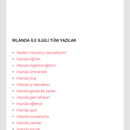
İRLANDA ILE ILGILI TÜM YAZILAR
Neden İrlanda'yı seçmeliyim?
İrlanda Eğitim
İrlanda İngilizce eğitimi
İrlanda Üniversite
İrlanda Staj
İrlanda iş olanakları
İrlanda gezilecek yerler
İrlanda gezi rehberi
İrlanda eğlence
İrlanda spor
İrlanda konaklama
İrlanda yemek
İrlanda müzik