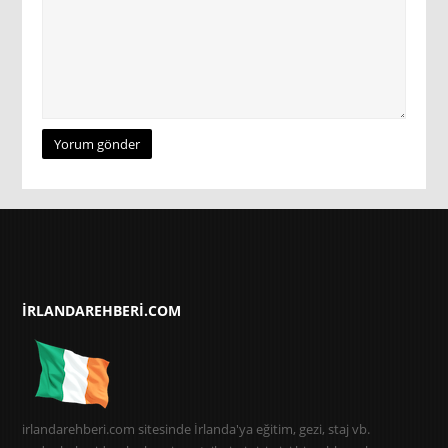
IRLANDAREHBERI.COM
irlandarehberi.com sitesinde İrlanda'ya eğitim, gezi, staj vb.