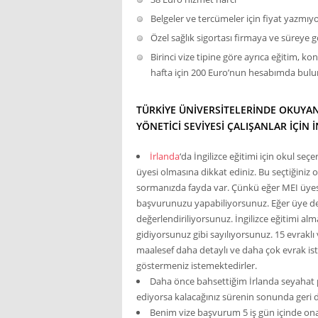
Belgeler ve tercümeler için fiyat yazmı
Özel sağlık sigortası firmaya ve süreye 
Birinci vize tipine göre ayrıca eğitim,
hafta için 200 Euro’nun hesabımda bul
TÜRKIYE ÜNIVERSITELERINDE OKUYAN
YÖNETICI SEVIYESI ÇALIŞANLAR İÇIN 
İrlanda
‘da İngilizce eğitimi için okul 
üyesi olmasına dikkat ediniz. Bu seçtiğiniz
sormanızda fayda var. Çünkü eğer MEI üyesi 
başvurunuzu yapabiliyorsunuz. Eğer üye deği
değerlendiriliyorsunuz. İngilizce eğitimi al
gidiyorsunuz gibi sayılıyorsunuz. 15 evrakl
maalesef daha detaylı ve daha çok evrak is
göstermeniz istemektedirler.
Daha önce bahsettiğim İrlanda seyahat p
ediyorsa kalacağınız sürenin sonunda geri d
Benim vize başvurum 5 iş gün içinde on