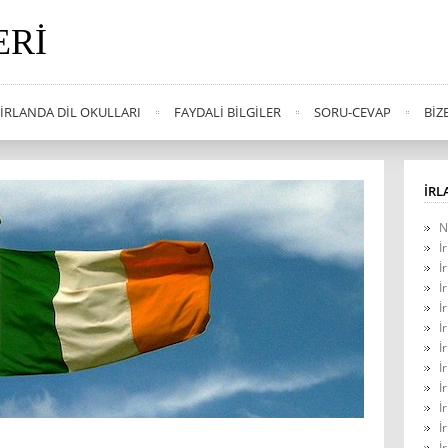
ERI
İRLANDA DIL OKULLARI
FAYDALI BILGILER
SORU-CEVAP
BIZ
İRL
N
İ
İ
İ
İ
İ
İ
İ
İ
İ
İ
İ