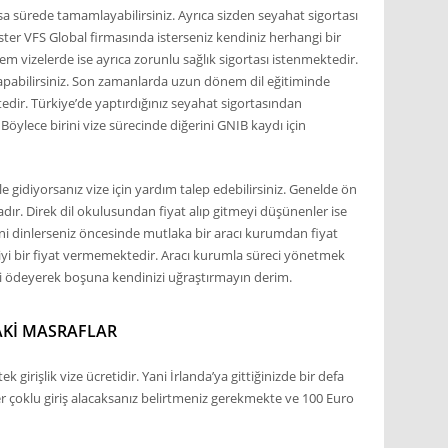
a sürede tamamlayabilirsiniz. Ayrıca sizden seyahat sigortası
ster VFS Global firmasında isterseniz kendiniz herhangi bir
em vizelerde ise ayrıca zorunlu sağlık sigortası istenmektedir.
yapabilirsiniz. Son zamanlarda uzun dönem dil eğitiminde
tedir. Türkiye’de yaptırdığınız seyahat sigortasından
Böylece birini vize sürecinde diğerini GNIB kaydı için
le gidiyorsanız vize için yardım talep edebilirsiniz. Genelde ön
ır. Direk dil okulusundan fiyat alıp gitmeyi düşünenler ise
beni dinlerseniz öncesinde mutlaka bir aracı kurumdan fiyat
aha iyi bir fiyat vermemektedir. Aracı kurumla süreci yönetmek
i ödeyerek boşuna kendinizi uğraştırmayın derim.
AKI MASRAFLAR
 girişlik vize ücretidir. Yani İrlanda’ya gittiğinizde bir defa
er çoklu giriş alacaksanız belirtmeniz gerekmekte ve 100 Euro