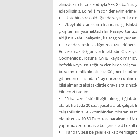
elinizdeki referans koduyla VFS Global’ı aray
edebilirsiniz. Edindiğim son deneyimlerime 
Eksik bir evrak olduğunda veya onlar ekst
Vizeyi aldıktan sonra İrlanda’ya girişiniz
çıkış tarihini yazmaktadırlar. Pasaportunuz
aldığınız kabul belgesini, kalacağınız yerde
İrlanda vizesini aldığınızda uzun dönem d
Bu vize max. 90 gün verilmektedir. O vizeyle
Göçmenlik bürosuna (GNIB) kayıt olmanız ve
haftalık veya üstü eğitim alanlar da çalışm
buradan kimlik almalısınız. Göçmenlik bü
gitmeden en azından 1 ay önceden online 
bilgi almanızı aksi takdirde oraya gittiğini
bilmenizi isterim.
25 hafta ve üstü dil eğitimine gittiğini
olarak haftada 20 saat yasal olarak çalışabili
çalışabilirsiniz. 2022 tarihinden itibaren saat
olarak en az 10.50 Euro kazanacaksınız. Uzu
yaptırmak zorunda ve bu genelde dil okullar
İrlanda vizesi belgeler eksiksiz verildiği