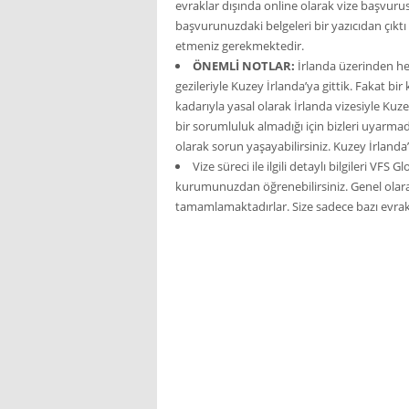
evraklar dışında online olarak vize başvur
başvurunuzdaki belgeleri bir yazıcıdan çıktı 
etmeniz gerekmektedir.
ÖNEMLİ NOTLAR:
İrlanda üzerinden her
gezileriyle Kuzey İrlanda’ya gittik. Fakat b
kadarıyla yasal olarak İrlanda vizesiyle Kuz
bir sorumluluk almadığı için bizleri uyarmad
olarak sorun yaşayabilirsiniz. Kuzey İrlanda’
Vize süreci ile ilgili detaylı bilgileri VF
kurumunuzdan öğrenebilirsiniz. Genel olara
tamamlamaktadırlar. Size sadece bazı evrakl