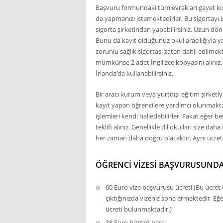
Başvuru formundaki tüm evrakları gayet kıs
da yapmanızı istemektedirler. Bu sigortayı i
sigorta şirketinden yapabilirsiniz. Uzun dön
Bunu da kayıt olduğunuz okul aracılığıyla 
zorunlu sağlık sigortası zaten dahil edilmek
mümkünse 2 adet İngilizce kopyasını alınız. 
İrlanda’da kullanabilirsiniz.
Bir aracı kurum veya yurtdışı eğitim şirketiy
kayıt yapan öğrencilere yardımcı olunmaktad
işlemleri kendi halledebilirler. Fakat eğer 
teklifi alınız. Genellikle dil okulları size d
her zaman daha doğru olacaktır. Aynı ücret
ÖĞRENCI VIZESI BAŞVURUSUND
60 Euro vize başvurusu ücreti (Bu ücret tek
çıktığınızda vizeniz sona ermektedir. Eğ
ücreti bulunmaktadır.)
38 Euro hizmet harcı