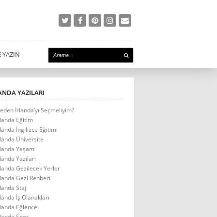
E YAZIN
ANDA YAZILARI
eden İrlanda’yı Seçmeliyim?
rlanda Eğitim
rlanda İngilizce Eğitimi
rlanda Üniversite
rlanda Yaşam
rlanda Yazıları
rlanda Gezilecek Yerler
rlanda Gezi Rehberi
rlanda Staj
rlanda İş Olanakları
rlanda Eğlence
rlanda Spor