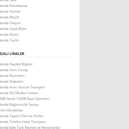
rlanda Konaklama
rlanda Yemek
rlanda Müzik
rlanda Ulaşım
rlanda Uçak Bileti
rlanda Vizesi
rlanda Tarihi
DALI LINKLER
rlanda Faydalı Bilgiler
rlanda Soru Cevap
rlanda Resimleri
rlanda Videoları
rlanda Aracı Kurum Tavsiyesi
rlanda Dil Okulları Listesi
NIB Nedir? GNIB Kayıt İşlemleri
rlanda Bağımsızlık Savaşı
nlü İrlandalılar
rlanda Yapımı Film ve Diziler
rlanda Telefon Hattı Tavsiyesi
rlanda’daki Türk Market ve Restoranlar