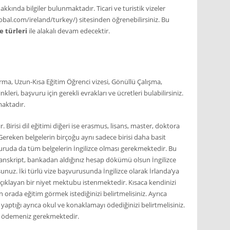
kkında bilgiler bulunmaktadır. Ticari ve turistik vizeler
global.com/ireland/turkey/) sitesinden öğrenebilirsiniz. Bu
e türleri
ile alakalı devam edecektir.
ırma, Uzun-Kısa Eğitim Öğrenci vizesi, Gönüllü Çalışma,
inkleri, başvuru için gerekli evrakları ve ücretleri bulabilirsiniz.
maktadır.
. Birisi dil eğitimi diğeri ise erasmus, lisans, master, doktora
 Gereken belgelerin birçoğu aynı sadece birisi daha basit
aşvuruda da tüm belgelerin İngilizce olması gerekmektedir. Bu
ranskript, bankadan aldığınız hesap dökümü olsun İngilizce
unuz. İki türlü vize başvurusunda İngilizce olarak İrlanda’ya
açıklayan bir niyet mektubu istenmektedir. Kısaca kendinizi
n orada eğitim görmek istediğinizi belirtmelisiniz. Ayrıca
ptığı ayrıca okul ve konaklamayı ödediğinizi belirtmelisiniz.
p ödemeniz gerekmektedir.