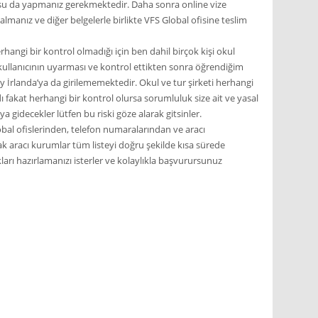
usu da yapmanız gerekmektedir. Daha sonra online vize
almanız ve diğer belgelerle birlikte VFS Global ofisine teslim
hangi bir kontrol olmadığı için ben dahil birçok kişi okul
ir kullanıcının uyarması ve kontrol ettikten sonra öğrendiğim
ey İrlanda’ya da girilememektedir. Okul ve tur şirketi herhangi
ı fakat herhangi bir kontrol olursa sorumluluk size ait ve yasal
ya gidecekler lütfen bu riski göze alarak gitsinler.
S Global ofislerinden, telefon numaralarından ve aracı
k aracı kurumlar tüm listeyi doğru şekilde kısa sürede
arı hazırlamanızı isterler ve kolaylıkla başvurursunuz