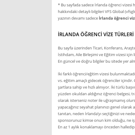
* Bu sayfada sadece İrlanda öğrenci vizesi ha
hakkındaki detaylı bilgileri VFS Global (vfs
yazının devamı sadece
İrlanda öğrenci viz
İRLANDA ÖĞRENCI VIZE TÜRLERI
Bu sayfa üzerinden Ticari, Konferans, Araşt
İstihdam, Aile Birleşimi ve Eğitim vizesi için l
En güncel ve doğru bilgiler bu sitede yer al
İki farklı öğrenci/eğitim vizesi bulunmaktadır
vs. eğitim amaçlı gidecek öğrenciler içindir.
şartlara sahip ve hızlı alınıyor. İki türlü b
yüzden okuldan aldığınız öğrenci belgesi, t
olarak isterseniz noter ile uğraşmamış olurs
yapacağınız seyahat planınızı genel olarak 
tanıtan, neden İrlanda’yı seçtiğinizi ve nede
sponsorunuz kimse onun kim olduğu, ne iş ya
En az 1 aylık konaklamayı önceden halledi