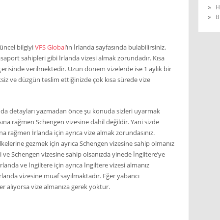
H
B
üncel bilgiyi
VFS Global
‘ın İrlanda sayfasında bulabilirsiniz.
saport sahipleri gibi İrlanda vizesi almak zorundadır. Kısa
erisinde verilmektedir. Uzun dönem vizelerde ise 1 aylık bir
ksiz ve düzgün teslim ettiğinizde çok kısa sürede vize
ında detayları yazmadan önce şu konuda sizleri uyarmak
sına rağmen Schengen vizesine dahil değildir. Yani sizde
ına rağmen İrlanda için ayrıca vize almak zorundasınız.
 ülkelerine gezmek için ayrıca Schengen vizesine sahip olmanız
 ve Schengen vizesine sahip olsanızda yinede İngiltere’ye
anda ve İngiltere için ayrıca İngiltere vizesi almanız
İrlanda vizesine muaf sayılmaktadır. Eğer yabancı
er alıyorsa vize almanıza gerek yoktur.