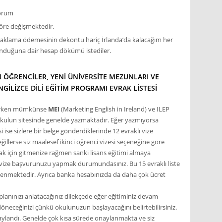
yorum
göre değişmektedir.
 konaklama ödemesinin dekontu hariç İrlanda’da kalacağım her
unduğuna dair hesap dökümü istediler.
 ÖĞRENCILER, YENI ÜNIVERSITE MEZUNLARI VE
İNGILIZCE DILI EĞITIM PROGRAMI EVRAK LISTESI
seçerken mümkünse
MEI
(Marketing English in Ireland) ve ILEP
 okulun sitesinde genelde yazmaktadır. Eğer yazmıyorsa
ise sizlere bir belge gönderdiklerinde 12 evraklı vize
llerse siz maalesef ikinci öğrenci vizesi seçeneğine göre
mak için gitmenize rağmen sanki lisans eğitimi almaya
ı vize başvurunuzu yapmak durumundasınız. Bu 15 evraklı liste
tenmektedir. Ayrıca banka hesabınızda da daha çok ücret
lanınızı anlatacağınız dilekçede eğer eğitiminiz devam
öneceğinizi çünkü okulunuzun başlayacağını belirtebilirsiniz.
aylandı. Genelde çok kısa sürede onaylanmakta ve siz