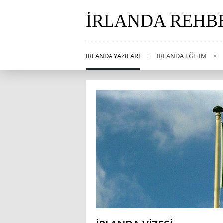
İRLANDA REHB
İRLANDA YAZILARI
İRLANDA EĞITIM