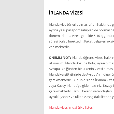
İRLANDA VIZESI
İrlanda vize türleri ve masrafları hakkında g
Ayrıca yeşil pasaport sahipleri de normal pa
dönem İrlanda vizesi genelde 5-10 iş günü iç
süreyi bulabilmektedir. Fakat belgeleri eksi
verilmektedir.
ÖNEMLİ NOT:
İrlanda öğrenci vizesi hakk
istiyorum. İrlanda Avrupa Birliği üyesi olma
Avrupa Birliği’nden bir ülkenin vizesi olmas
İrlanda’ya gittiğinizde de Avrupa’nın diğer
gerekmektedir. Bunun dışında İrlanda vizesi
veya Kuzey İrlanda’ya gidemezsiniz. Kuzey İrl
gerekmektedir. Bazı ülkelerin vatandaşları 
uyrukluysanız ve ülkeniz aşağıdaki listede y
İrlanda vizesi muaf ülke listesi