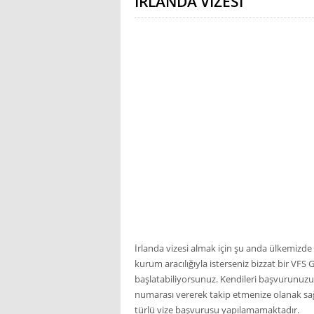
İRLANDA VIZESI
İrlanda vizesi almak için şu anda ülkemizde VF
kurum aracılığıyla isterseniz bizzat bir VFS
başlatabiliyorsunuz. Kendileri başvurunuzu İ
numarası vererek takip etmenize olanak sağ
türlü vize başvurusu yapılamamaktadır.