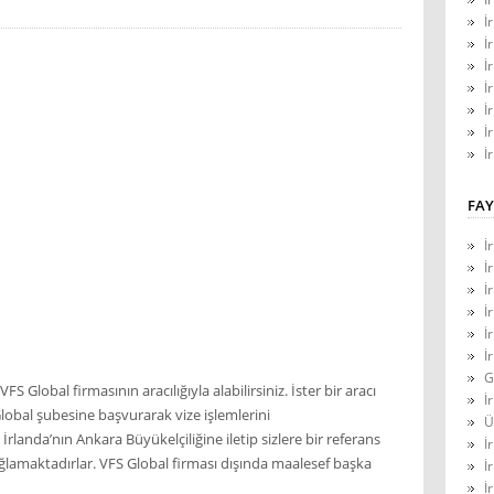
İ
İ
İ
İ
İ
İ
İ
FAY
İ
İ
İ
İ
İ
İ
G
S Global firmasının aracılığıyla alabilirsiniz. İster bir aracı
İ
 Global şubesine başvurarak vize işlemlerini
Ü
rlanda’nın Ankara Büyükelçiliğine iletip sizlere bir referans
İ
lamaktadırlar. VFS Global firması dışında maalesef başka
İ
İ