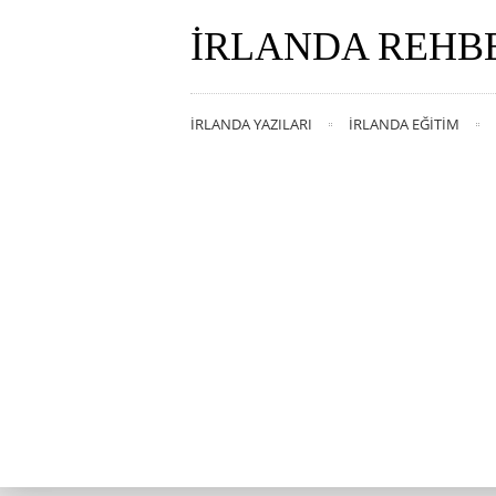
İRLANDA REHB
İRLANDA YAZILARI
İRLANDA EĞITIM