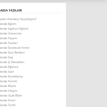
ANDA YAZILARI
eden İrlanda’yı Seçmeliyim?
rlanda Eğitim
rlanda İngilizce Eğitimi
rlanda Üniversite
rlanda Yaşam
rlanda Yazıları
rlanda Gezilecek Yerler
rlanda Gezi Rehberi
rlanda Staj
rlanda İş Olanakları
rlanda Eğlence
rlanda Spor
rlanda Konaklama
rlanda Yemek
rlanda Müzik
rlanda Ulaşım
rlanda Uçak Bileti
rlanda Vizesi
rlanda Tarihi