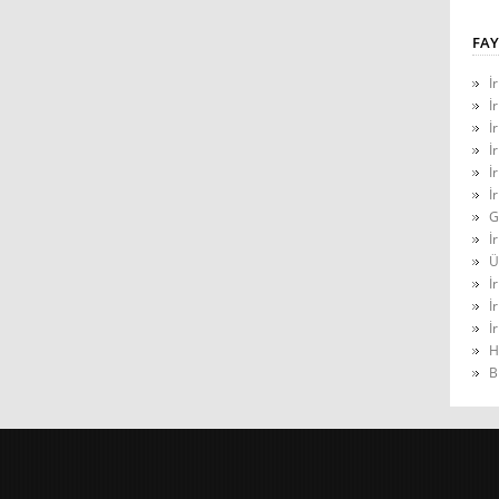
FAY
İ
İ
İ
İ
İ
İ
G
İ
Ü
İ
İ
İ
H
B