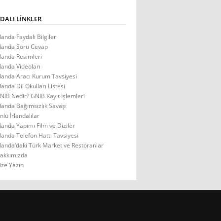
DALI LINKLER
rlanda Faydalı Bilgiler
rlanda Soru Cevap
rlanda Resimleri
rlanda Videoları
rlanda Aracı Kurum Tavsiyesi
rlanda Dil Okulları Listesi
NIB Nedir? GNIB Kayıt İşlemleri
rlanda Bağımsızlık Savaşı
nlü İrlandalılar
rlanda Yapımı Film ve Diziler
rlanda Telefon Hattı Tavsiyesi
rlanda’daki Türk Market ve Restoranlar
akkımızda
ize Yazın