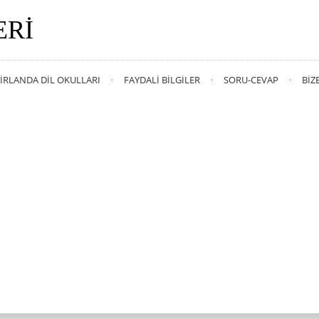
ERI
İRLANDA DIL OKULLARI
FAYDALI BILGILER
SORU-CEVAP
BIZ