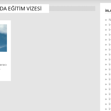
DA EĞITIM VIZESI
İRL
N
İ
İ
İ
İ
İ
İ
İ
İ
İ
 aracı
İ
r
İ
İ
İ
İ
İ
İ
İ
İ