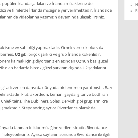
ar, popüler İrlanda şarkıları ve İrlanda müziklerine de
H
 dizi ve filmlerde İrlanda müziğine yer verilmektedir. İrlanda’da
B
ılarının da videolarına yazımızın devamında ulaşabilirsiniz.
çok isme ev sahipliği yapmaktadır. Örnek verecek olursak;
berries,
U2
gibi birçok şarkıcı ve grup İrlanda kökenlidir.
dönem kalmak için gidiyorsanız en azından U2’nun bazı güzel
üzik olan barlarda birçok güzel şarkının dışında U2 şarkılarını
ng” adı verilen dansı da dünyada bir fenomen yaratmıştır. Bazı
pılmaktadır. Flüt, akordeon, keman, gayda, gitar ve bodhrán
e Chief- tains, The Dubliners, Solas, Dervish gibi grupların icra
 oluşmaktadır. Stepdancing ayrıca Riverdance olarak da
ünyada tanınan folklor müziğine verilen isimdir. Riverdance
ı izleyebilirsiniz. Ayrıca sayfanın sonunda Riverdance ile ilgili