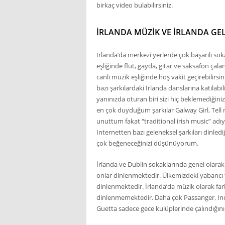
birkaç video bulabilirsiniz.
İRLANDA MÜZIK VE İRLANDA GE
İrlanda’da merkezi yerlerde çok başarılı s
eşliğinde flüt, gayda, gitar ve saksafon çala
canlı müzik eşliğinde hoş vakit geçirebilirsin
bazı şarkılardaki İrlanda danslarına katılabi
yanınızda oturan biri sizi hiç beklemediğini
en çok duyduğum şarkılar Galway Girl, Tell 
unuttum fakat “traditional irish music” adıy
Internetten bazı geleneksel şarkıları dinled
çok beğeneceğinizi düşünüyorum.
İrlanda ve Dublin sokaklarında genel olarak
onlar dinlenmektedir. Ülkemizdeki yabancı t
dinlenmektedir. İrlanda’da müzik olarak fa
dinlenmemektedir. Daha çok Passanger, Indil
Guetta sadece gece kulüplerinde çalındığını