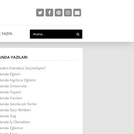
E YAZIN
ANDA YAZILARI
eden İrlanda’yı Seçmeliyim?
rlanda Eğitim
rlanda İngilizce Eğitimi
rlanda Üniversite
rlanda Yaşam
rlanda Yazıları
rlanda Gezilecek Yerler
rlanda Gezi Rehberi
rlanda Staj
rlanda İş Olanakları
rlanda Eğlence
rlanda Spor