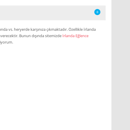
larında vs. heryerde karşınıza çıkmaktadır. Özellikle İrlanda
u verecektir. Bunun dışında sitemizde
İrlanda Eğlence
riyorum.