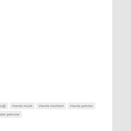
ziği
irlanda müzik
irlanda müzikleri
irlanda şarkıları
dalı şarkıcılar