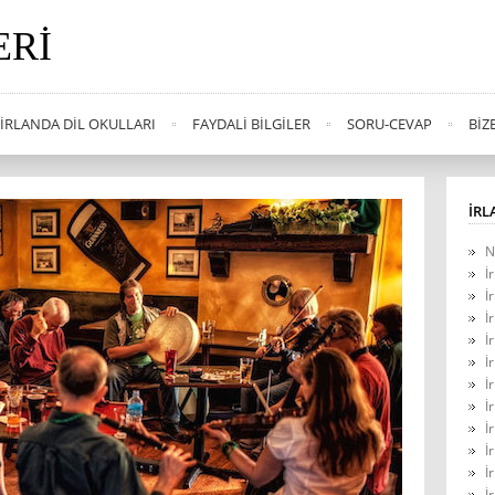
ERI
İRLANDA DIL OKULLARI
FAYDALI BILGILER
SORU-CEVAP
BIZ
İRL
N
İ
İ
İ
İ
İ
İ
İ
İ
İ
İ
İ