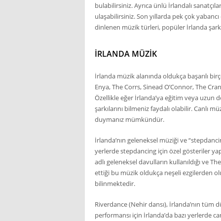
bulabilirsiniz. Ayrıca ünlü İrlandalı sanatçıl
ulaşabilirsiniz. Son yıllarda pek çok yabancı
dinlenen müzik türleri, popüler İrlanda şark
İRLANDA MÜZIK
İrlanda müzik alanında oldukça başarılı bir
Enya, The Corrs, Sinead O’Connor, The Cran
Özellikle eğer İrlanda’ya eğitim veya uzun 
şarkılarını bilmeniz faydalı olabilir. Canlı m
duymanız mümkündür.
İrlanda’nın geleneksel müziği ve “stepdanci
yerlerde stepdancing için özel gösteriler ya
adlı geleneksel davulların kullanıldığı ve Th
ettiği bu müzik oldukça neşeli ezgilerden
bilinmektedir.
Riverdance (Nehir dansı), İrlanda’nın tüm d
performansı için İrlanda’da bazı yerlerde canl