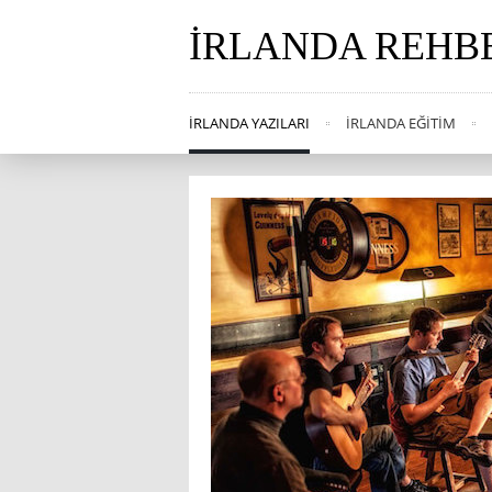
İRLANDA REHB
İRLANDA YAZILARI
İRLANDA EĞITIM