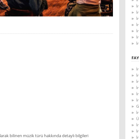
İ
İ
İ
İ
İ
İ
İ
FAY
İ
İ
İ
İ
İ
İ
G
İ
Ü
İ
İ
arak bilinen müzik türü hakkında detaylı bilgileri
İ