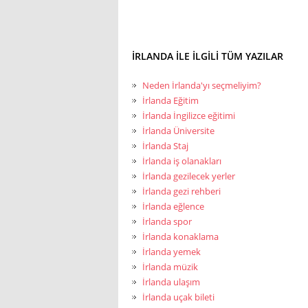
İRLANDA ILE ILGILI TÜM YAZILAR
Neden İrlanda'yı seçmeliyim?
İrlanda Eğitim
İrlanda İngilizce eğitimi
İrlanda Üniversite
İrlanda Staj
İrlanda iş olanakları
İrlanda gezilecek yerler
İrlanda gezi rehberi
İrlanda eğlence
İrlanda spor
İrlanda konaklama
İrlanda yemek
İrlanda müzik
İrlanda ulaşım
İrlanda uçak bileti