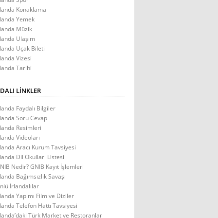
rlanda Konaklama
rlanda Yemek
rlanda Müzik
rlanda Ulaşım
rlanda Uçak Bileti
rlanda Vizesi
rlanda Tarihi
DALI LINKLER
rlanda Faydalı Bilgiler
rlanda Soru Cevap
rlanda Resimleri
rlanda Videoları
rlanda Aracı Kurum Tavsiyesi
rlanda Dil Okulları Listesi
NIB Nedir? GNIB Kayıt İşlemleri
rlanda Bağımsızlık Savaşı
nlü İrlandalılar
rlanda Yapımı Film ve Diziler
rlanda Telefon Hattı Tavsiyesi
rlanda’daki Türk Market ve Restoranlar