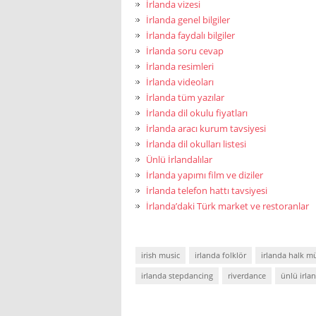
İrlanda vizesi
İrlanda genel bilgiler
İrlanda faydalı bilgiler
İrlanda soru cevap
İrlanda resimleri
İrlanda videoları
İrlanda tüm yazılar
İrlanda dil okulu fiyatları
İrlanda aracı kurum tavsiyesi
İrlanda dil okulları listesi
Ünlü İrlandalılar
İrlanda yapımı film ve diziler
İrlanda telefon hattı tavsiyesi
İrlanda’daki Türk market ve restoranlar
irish music
irlanda folklör
irlanda halk mü
irlanda stepdancing
riverdance
ünlü irlan