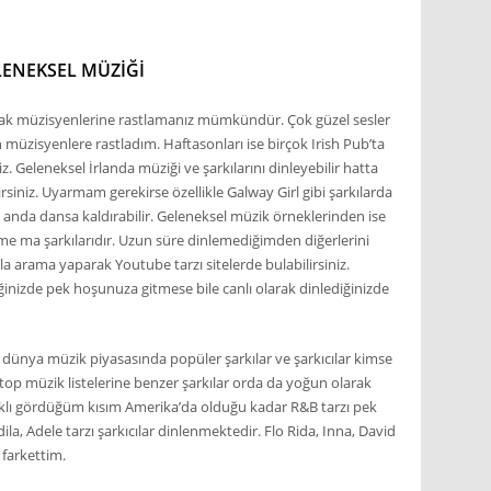
LENEKSEL MÜZIĞI
okak müzisyenlerine rastlamanız mümkündür. Çok güzel sesler
n müzisyenlere rastladım. Haftasonları ise birçok Irish Pub’ta
iz. Geleneksel İrlanda müziği ve şarkılarını dinleyebilir hatta
lirsiniz. Uyarmam gerekirse özellikle Galway Girl gibi şarkılarda
z anda dansa kaldırabilir. Geleneksel müzik örneklerinden ise
me ma şarkılarıdır. Uzun süre dinlemediğimden diğerlerini
la arama yaparak Youtube tarzı sitelerde bulabilirsiniz.
iğinizde pek hoşunuza gitmese bile canlı olarak dinlediğinizde
 dünya müzik piyasasında popüler şarkılar ve şarkıcılar kimse
op müzik listelerine benzer şarkılar orda da yoğun olarak
rklı gördüğüm kısım Amerika’da olduğu kadar R&B tarzı pek
a, Adele tarzı şarkıcılar dinlenmektedir. Flo Rida, Inna, David
 farkettim.