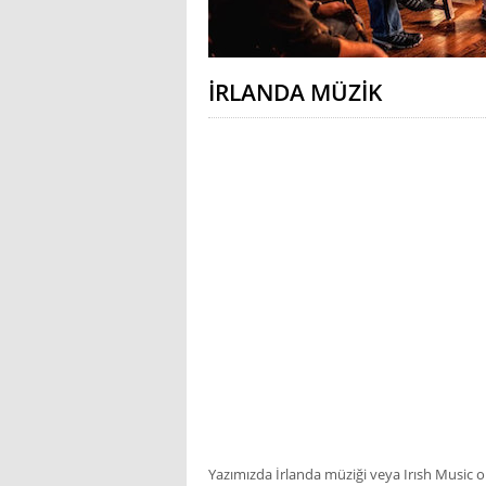
İRLANDA MÜZIK
Yazımızda İrlanda müziği veya Irısh Music ol