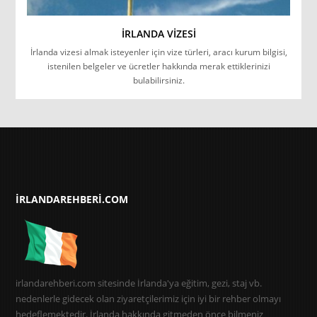
İRLANDA VIZESI
İrlanda vizesi almak isteyenler için vize türleri, aracı kurum bilgisi,
istenilen belgeler ve ücretler hakkında merak ettiklerinizi
bulabilirsiniz.
IRLANDAREHBERI.COM
irlandarehberi.com sitesinde İrlanda'ya eğitim, gezi, staj vb.
nedenlerle gidecek olan ziyaretçilerimiz için iyi bir rehber olmayı
hedeflemektedir. İrlanda hakkında gitmeden önce bilmeniz