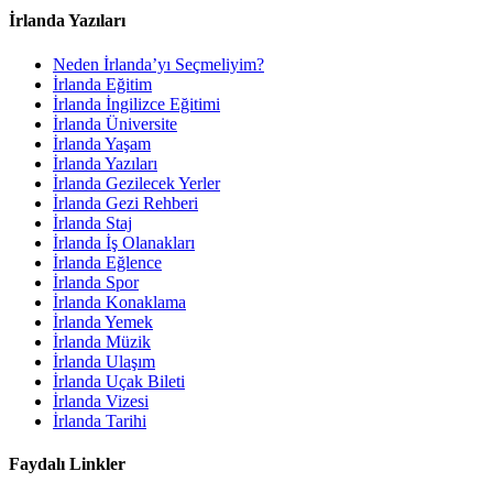
İrlanda Yazıları
Neden İrlanda’yı Seçmeliyim?
İrlanda Eğitim
İrlanda İngilizce Eğitimi
İrlanda Üniversite
İrlanda Yaşam
İrlanda Yazıları
İrlanda Gezilecek Yerler
İrlanda Gezi Rehberi
İrlanda Staj
İrlanda İş Olanakları
İrlanda Eğlence
İrlanda Spor
İrlanda Konaklama
İrlanda Yemek
İrlanda Müzik
İrlanda Ulaşım
İrlanda Uçak Bileti
İrlanda Vizesi
İrlanda Tarihi
Faydalı Linkler