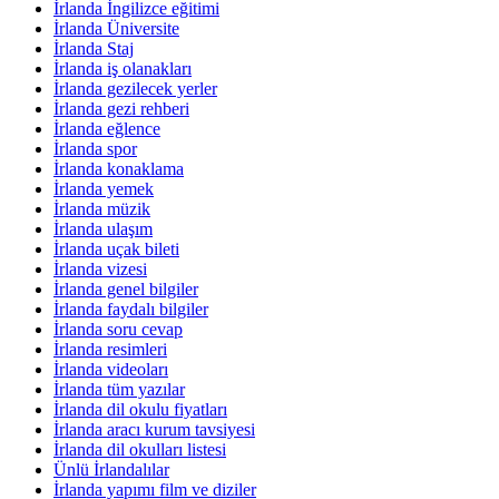
İrlanda İngilizce eğitimi
İrlanda Üniversite
İrlanda Staj
İrlanda iş olanakları
İrlanda gezilecek yerler
İrlanda gezi rehberi
İrlanda eğlence
İrlanda spor
İrlanda konaklama
İrlanda yemek
İrlanda müzik
İrlanda ulaşım
İrlanda uçak bileti
İrlanda vizesi
İrlanda genel bilgiler
İrlanda faydalı bilgiler
İrlanda soru cevap
İrlanda resimleri
İrlanda videoları
İrlanda tüm yazılar
İrlanda dil okulu fiyatları
İrlanda aracı kurum tavsiyesi
İrlanda dil okulları listesi
Ünlü İrlandalılar
İrlanda yapımı film ve diziler