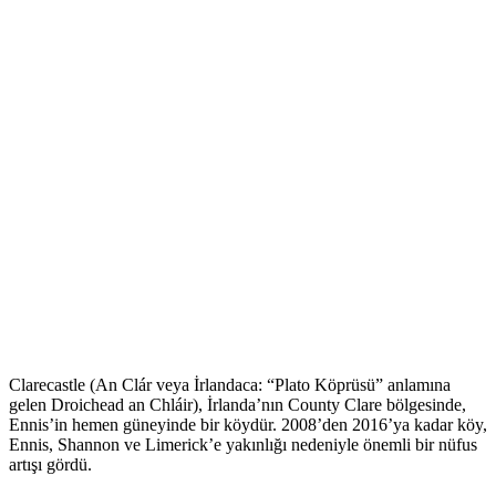
Clarecastle (An Clár veya İrlandaca: “Plato Köprüsü” anlamına
gelen Droichead an Chláir), İrlanda’nın County Clare bölgesinde,
Ennis’in hemen güneyinde bir köydür. 2008’den 2016’ya kadar köy,
Ennis, Shannon ve Limerick’e yakınlığı nedeniyle önemli bir nüfus
artışı gördü.