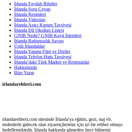
İrlanda Faydalı Bilgiler
İrlanda Soru Cevap
İrlanda Resimleri
İrlanda Videoları
İrlanda Aracı Kurum Tavsiyesi
İrlanda Dil Okulları Listesi
GNIB Nedir? GNIB Kayıt İşlemleri
İrlanda Bağımsızlık Savaşı
Ünlü İrlandalılar
İrlanda Yapımı Film ve Diziler
İrlanda Telefon Hattı Tavsiyesi
İrlanda’daki Türk Market ve Restoranlar
Hakkımızda
Bize Yazın
irlandarehberi.com
irlandarehberi.com sitesinde İrlanda'ya eğitim, gezi, staj vb.
nedenlerle gidecek olan ziyaretçilerimiz için iyi bir rehber olmayı
hedeflemektedir. İrlanda hakkında gitmeden önce bilmeniz