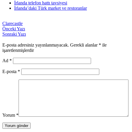
İrlanda telefon hattı tavsiyesi
İrlanda’daki Türk market ve restoranlar
Clarecastle
Önceki Yazı
Sonraki Yazı
E-posta adresiniz yayınlanmayacak.
Gerekli alanlar
*
ile
işaretlenmişlerdir
Ad
*
E-posta
*
Yorum
*