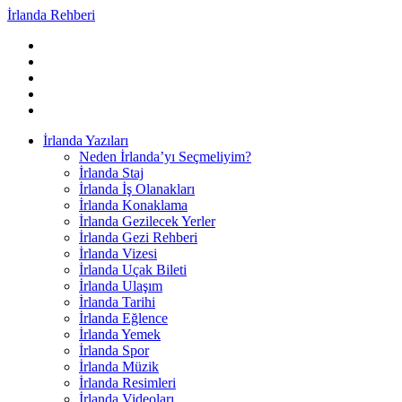
İrlanda Rehberi
İrlanda Yazıları
Neden İrlanda’yı Seçmeliyim?
İrlanda Staj
İrlanda İş Olanakları
İrlanda Konaklama
İrlanda Gezilecek Yerler
İrlanda Gezi Rehberi
İrlanda Vizesi
İrlanda Uçak Bileti
İrlanda Ulaşım
İrlanda Tarihi
İrlanda Eğlence
İrlanda Yemek
İrlanda Spor
İrlanda Müzik
İrlanda Resimleri
İrlanda Videoları