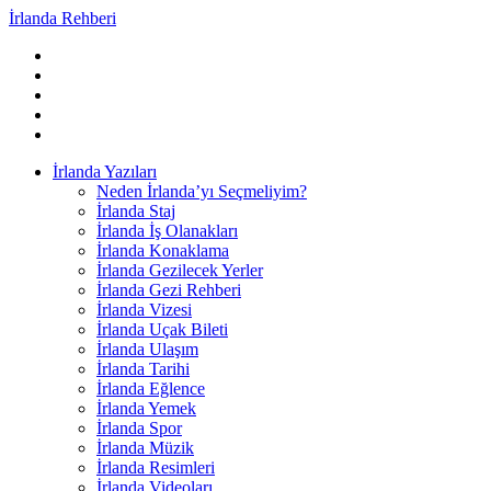
İrlanda Rehberi
İrlanda Yazıları
Neden İrlanda’yı Seçmeliyim?
İrlanda Staj
İrlanda İş Olanakları
İrlanda Konaklama
İrlanda Gezilecek Yerler
İrlanda Gezi Rehberi
İrlanda Vizesi
İrlanda Uçak Bileti
İrlanda Ulaşım
İrlanda Tarihi
İrlanda Eğlence
İrlanda Yemek
İrlanda Spor
İrlanda Müzik
İrlanda Resimleri
İrlanda Videoları