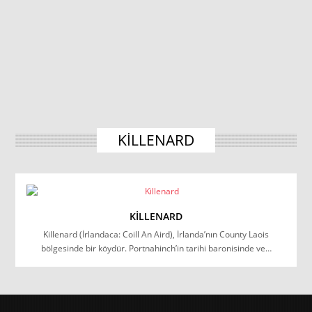
KILLENARD
KILLENARD
Killenard (İrlandaca: Coill An Aird), İrlanda’nın County Laois
bölgesinde bir köydür. Portnahinch’in tarihi baronisinde ve…