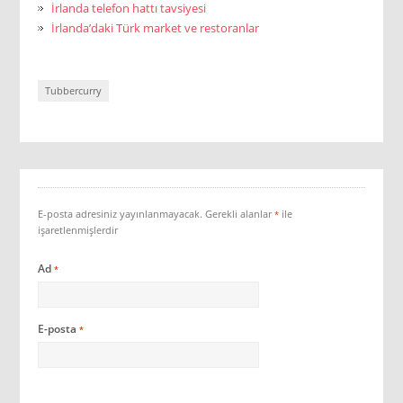
İrlanda telefon hattı tavsiyesi
İrlanda’daki Türk market ve restoranlar
Tubbercurry
E-posta adresiniz yayınlanmayacak.
Gerekli alanlar
ile
*
işaretlenmişlerdir
Ad
*
E-posta
*