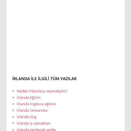
İRLANDA ILE ILGILI TÜM YAZILAR
Neden İrlanda'yı seçmeliyim?
İrlanda Eğitim
İrlanda İngilizce eğitimi
İrlanda Üniversite
İrlanda Staj
İrlanda iş olanakları
İrlanda gezilecek yerler