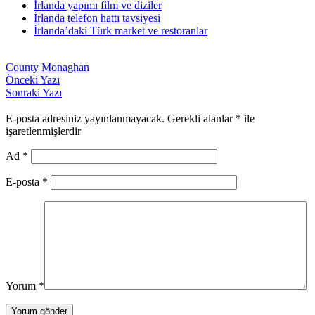
İrlanda yapımı film ve diziler
İrlanda telefon hattı tavsiyesi
İrlanda’daki Türk market ve restoranlar
County Monaghan
Önceki Yazı
Sonraki Yazı
E-posta adresiniz yayınlanmayacak.
Gerekli alanlar
*
ile
işaretlenmişlerdir
Ad
*
E-posta
*
Yorum
*