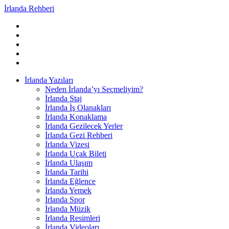
İrlanda Rehberi
İrlanda Yazıları
Neden İrlanda’yı Seçmeliyim?
İrlanda Staj
İrlanda İş Olanakları
İrlanda Konaklama
İrlanda Gezilecek Yerler
İrlanda Gezi Rehberi
İrlanda Vizesi
İrlanda Uçak Bileti
İrlanda Ulaşım
İrlanda Tarihi
İrlanda Eğlence
İrlanda Yemek
İrlanda Spor
İrlanda Müzik
İrlanda Resimleri
İrlanda Videoları