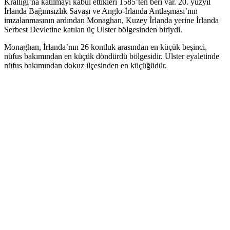
Krallığı’na katılmayı kabul ettikleri 1585’ten beri var. 20. yüzyıl
İrlanda Bağımsızlık Savaşı ve Anglo-İrlanda Antlaşması’nın
imzalanmasının ardından Monaghan, Kuzey İrlanda yerine İrlanda
Serbest Devletine katılan üç Ulster bölgesinden biriydi.
Monaghan, İrlanda’nın 26 kontluk arasından en küçük beşinci,
nüfus bakımından en küçük döndürdü bölgesidir. Ulster eyaletinde
nüfus bakımından dokuz ilçesinden en küçüğüdür.