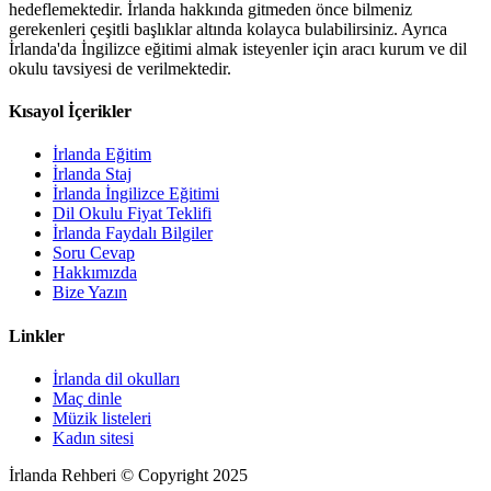
hedeflemektedir. İrlanda hakkında gitmeden önce bilmeniz
gerekenleri çeşitli başlıklar altında kolayca bulabilirsiniz. Ayrıca
İrlanda'da İngilizce eğitimi almak isteyenler için aracı kurum ve dil
okulu tavsiyesi de verilmektedir.
Kısayol İçerikler
İrlanda Eğitim
İrlanda Staj
İrlanda İngilizce Eğitimi
Dil Okulu Fiyat Teklifi
İrlanda Faydalı Bilgiler
Soru Cevap
Hakkımızda
Bize Yazın
Linkler
İrlanda dil okulları
Maç dinle
Müzik listeleri
Kadın sitesi
İrlanda Rehberi © Copyright 2025