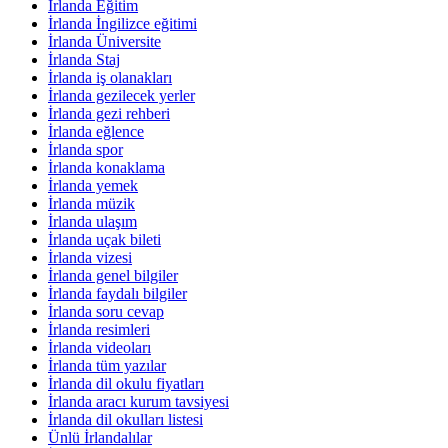
İrlanda Eğitim
İrlanda İngilizce eğitimi
İrlanda Üniversite
İrlanda Staj
İrlanda iş olanakları
İrlanda gezilecek yerler
İrlanda gezi rehberi
İrlanda eğlence
İrlanda spor
İrlanda konaklama
İrlanda yemek
İrlanda müzik
İrlanda ulaşım
İrlanda uçak bileti
İrlanda vizesi
İrlanda genel bilgiler
İrlanda faydalı bilgiler
İrlanda soru cevap
İrlanda resimleri
İrlanda videoları
İrlanda tüm yazılar
İrlanda dil okulu fiyatları
İrlanda aracı kurum tavsiyesi
İrlanda dil okulları listesi
Ünlü İrlandalılar