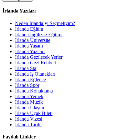
İrlanda Yazıları
Neden İrlanda’yı Seçmeliyim?
İrlanda Eğitim
İrlanda İngilizce Eğitimi
İrlanda Üniversite
İrlanda Yaşam
İrlanda Yazıları
İrlanda Gezilecek Yerler
İrlanda Gezi Rehberi
İrlanda Staj
İrlanda İş Olanakları
İrlanda Eğlence
İrlanda Spor
İrlanda Konaklama
İrlanda Yemek
İrlanda Müzik
İrlanda Ulaşım
İrlanda Uçak Bileti
İrlanda Vizesi
İrlanda Tarihi
Faydalı Linkler