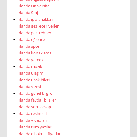
İrlanda Üniversite
İrlanda Staj
İrlanda iş olanakları
İrlanda gezilecek yerler
İrlanda gezi rehberi
İrlanda eğlence
İrlanda spor
İrlanda konaklama
İrlanda yemek
İrlanda müzik
İrlanda ulaşım
İrlanda uçak bileti
İrlanda vizesi
İrlanda genel bilgiler
İrlanda faydalı bilgiler
İrlanda soru cevap
İrlanda resimleri
İrlanda videoları
İrlanda tüm yazılar
İrlanda dil okulu fiyatları