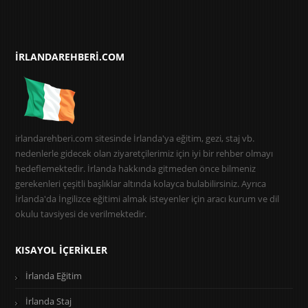
IRLANDAREHBERI.COM
irlandarehberi.com sitesinde İrlanda'ya eğitim, gezi, staj vb.
nedenlerle gidecek olan ziyaretçilerimiz için iyi bir rehber olmayı
hedeflemektedir. İrlanda hakkında gitmeden önce bilmeniz
gerekenleri çeşitli başlıklar altında kolayca bulabilirsiniz. Ayrıca
İrlanda'da İngilizce eğitimi almak isteyenler için aracı kurum ve dil
okulu tavsiyesi de verilmektedir.
KISAYOL İÇERIKLER
İrlanda Eğitim
İrlanda Staj