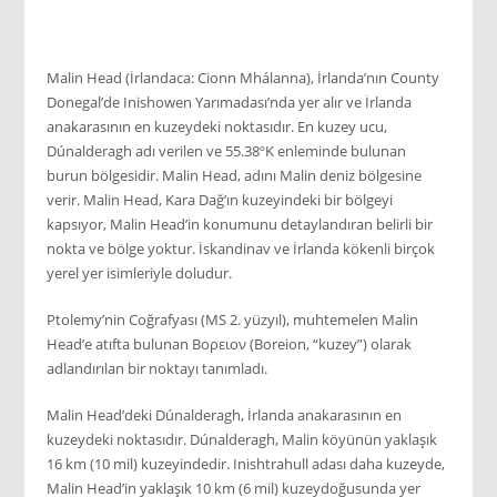
Malin Head (İrlandaca: Cionn Mhálanna), İrlanda’nın County
Donegal’de Inishowen Yarımadası’nda yer alır ve İrlanda
anakarasının en kuzeydeki noktasıdır. En kuzey ucu,
Dúnalderagh adı verilen ve 55.38ºK enleminde bulunan
burun bölgesidir. Malin Head, adını Malin deniz bölgesine
verir. Malin Head, Kara Dağ’ın kuzeyindeki bir bölgeyi
kapsıyor, Malin Head’in konumunu detaylandıran belirli bir
nokta ve bölge yoktur. İskandinav ve İrlanda kökenli birçok
yerel yer isimleriyle doludur.
Ptolemy’nin Coğrafyası (MS 2. yüzyıl), muhtemelen Malin
Head’e atıfta bulunan Βορειον (Boreion, “kuzey”) olarak
adlandırılan bir noktayı tanımladı.
Malin Head’deki Dúnalderagh, İrlanda anakarasının en
kuzeydeki noktasıdır. Dúnalderagh, Malin köyünün yaklaşık
16 km (10 mil) kuzeyindedir. Inishtrahull adası daha kuzeyde,
Malin Head’in yaklaşık 10 km (6 mil) kuzeydoğusunda yer