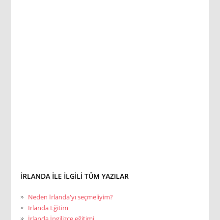
İRLANDA ILE ILGILI TÜM YAZILAR
Neden İrlanda'yı seçmeliyim?
İrlanda Eğitim
İrlanda İngilizce eğitimi