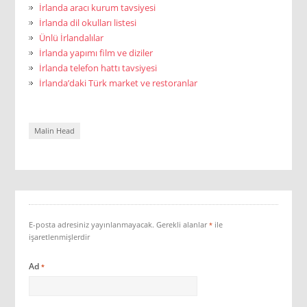
İrlanda aracı kurum tavsiyesi
İrlanda dil okulları listesi
Ünlü İrlandalılar
İrlanda yapımı film ve diziler
İrlanda telefon hattı tavsiyesi
İrlanda’daki Türk market ve restoranlar
Malin Head
E-posta adresiniz yayınlanmayacak.
Gerekli alanlar
ile
*
işaretlenmişlerdir
Ad
*