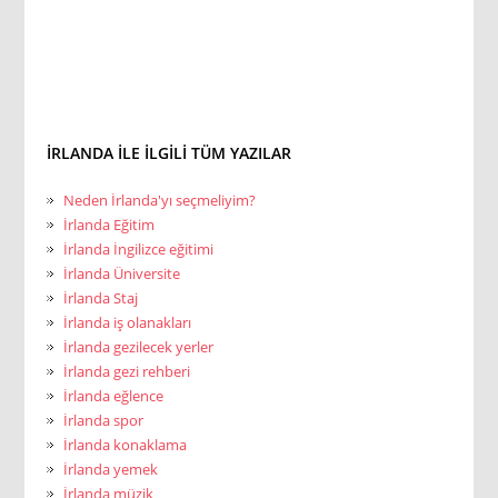
İRLANDA ILE ILGILI TÜM YAZILAR
Neden İrlanda'yı seçmeliyim?
İrlanda Eğitim
İrlanda İngilizce eğitimi
İrlanda Üniversite
İrlanda Staj
İrlanda iş olanakları
İrlanda gezilecek yerler
İrlanda gezi rehberi
İrlanda eğlence
İrlanda spor
İrlanda konaklama
İrlanda yemek
İrlanda müzik