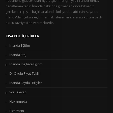
nedenlerle gidecek olan ziyaretçilerimiz için iyi bir rehber olmayı
hedeflemektedir. İrlanda hakkında gitmeden önce bilmeniz
gerekenleri çeşitli başlıklar altında kolayca bulabilirsiniz. Ayrıca
İrlanda'da İngilizce eğitimi almak isteyenler için aracı kurum ve dil
okulu tavsiyesi de verilmektedir.
KISAYOL İÇERIKLER
İrlanda Eğitim
İrlanda Staj
İrlanda İngilizce Eğitimi
Dil Okulu Fiyat Teklifi
İrlanda Faydalı Bilgiler
Soru Cevap
Hakkımızda
Bize Yazın