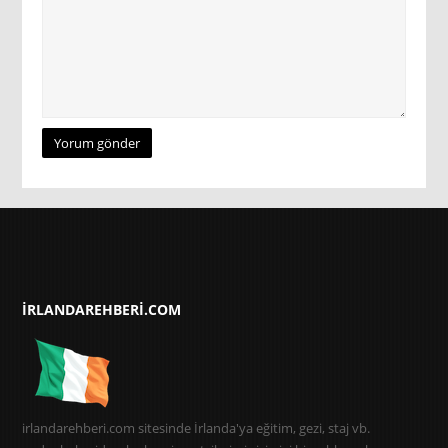
IRLANDAREHBERI.COM
irlandarehberi.com sitesinde İrlanda'ya eğitim, gezi, staj vb.