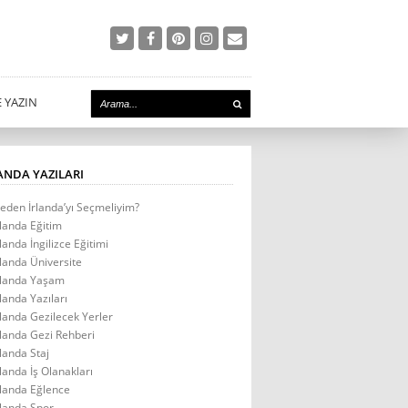
E YAZIN
ANDA YAZILARI
eden İrlanda’yı Seçmeliyim?
rlanda Eğitim
rlanda İngilizce Eğitimi
rlanda Üniversite
rlanda Yaşam
rlanda Yazıları
rlanda Gezilecek Yerler
rlanda Gezi Rehberi
rlanda Staj
rlanda İş Olanakları
rlanda Eğlence
rlanda Spor