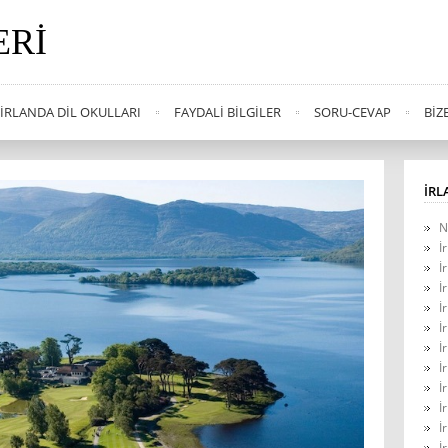
ERI
İRLANDA DIL OKULLARI
FAYDALI BILGILER
SORU-CEVAP
BIZ
İRL
N
İ
İ
İ
İ
İ
İ
İ
İ
İ
İ
İ