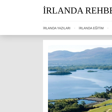
İRLANDA REHB
İRLANDA YAZILARI
İRLANDA EĞITIM