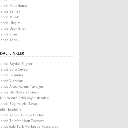
rlanda Konaklama
rlanda Yemek
rlanda Müzik
rlanda Ulaşım
rlanda Uçak Bileti
rlanda Vizesi
rlanda Tarihi
DALI LINKLER
rlanda Faydalı Bilgiler
rlanda Soru Cevap
rlanda Resimleri
rlanda Videoları
rlanda Aracı Kurum Tavsiyesi
rlanda Dil Okulları Listesi
NIB Nedir? GNIB Kayıt İşlemleri
rlanda Bağımsızlık Savaşı
nlü İrlandalılar
rlanda Yapımı Film ve Diziler
rlanda Telefon Hattı Tavsiyesi
rlanda’daki Türk Market ve Restoranlar