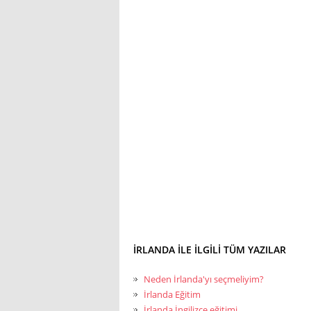
İRLANDA ILE ILGILI TÜM YAZILAR
Neden İrlanda'yı seçmeliyim?
İrlanda Eğitim
İrlanda İngilizce eğitimi