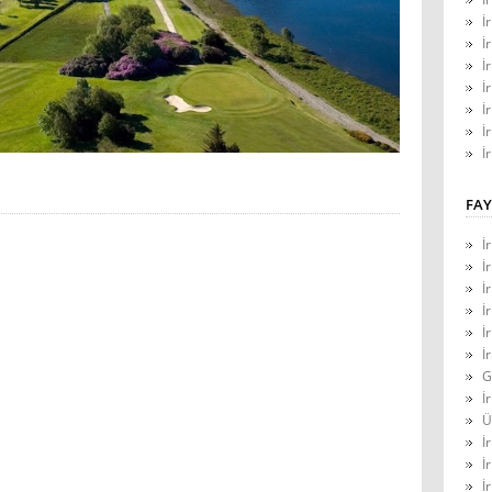
İ
İ
İ
İ
İ
İ
İ
FAY
İ
İ
İ
İ
İ
İ
G
İ
Ü
İ
İ
İ