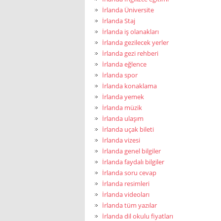
İrlanda Üniversite
İrlanda Staj
İrlanda iş olanakları
İrlanda gezilecek yerler
İrlanda gezi rehberi
İrlanda eğlence
İrlanda spor
İrlanda konaklama
İrlanda yemek
İrlanda müzik
İrlanda ulaşım
İrlanda uçak bileti
İrlanda vizesi
İrlanda genel bilgiler
İrlanda faydalı bilgiler
İrlanda soru cevap
İrlanda resimleri
İrlanda videoları
İrlanda tüm yazılar
İrlanda dil okulu fiyatları