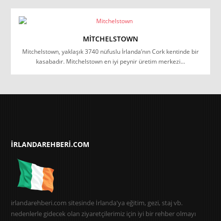
MITCHELSTOWN
Mitchelstown, yaklaşık 3740 nüfuslu İrlanda’nın Cork kentinde bir
kasabadır. Mitchelstown en iyi peynir üretim merkezi…
IRLANDAREHBERI.COM
irlandarehberi.com sitesinde İrlanda'ya eğitim, gezi, staj vb.
nedenlerle gidecek olan ziyaretçilerimiz için iyi bir rehber olmayı