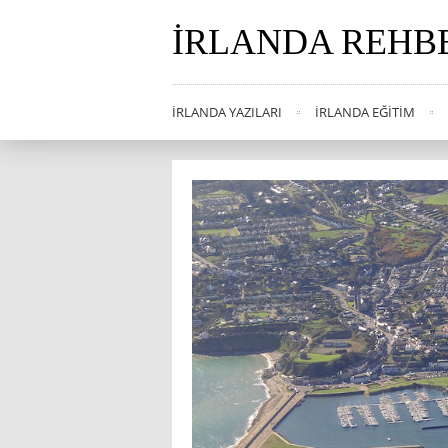
İRLANDA REHB
İRLANDA YAZILARI
İRLANDA EĞITIM