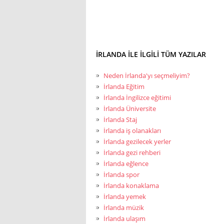
İRLANDA ILE ILGILI TÜM YAZILAR
Neden İrlanda'yı seçmeliyim?
İrlanda Eğitim
İrlanda İngilizce eğitimi
İrlanda Üniversite
İrlanda Staj
İrlanda iş olanakları
İrlanda gezilecek yerler
İrlanda gezi rehberi
İrlanda eğlence
İrlanda spor
İrlanda konaklama
İrlanda yemek
İrlanda müzik
İrlanda ulaşım