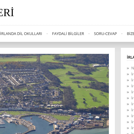
ERI
İRLANDA DIL OKULLARI
FAYDALI BILGILER
SORU-CEVAP
BIZ
İRL
N
İ
İ
İ
İ
İ
İ
İ
İ
İ
İ
İ