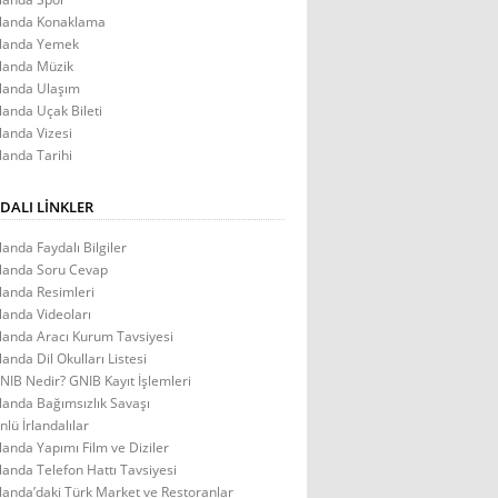
rlanda Konaklama
rlanda Yemek
rlanda Müzik
rlanda Ulaşım
rlanda Uçak Bileti
rlanda Vizesi
rlanda Tarihi
DALI LINKLER
rlanda Faydalı Bilgiler
rlanda Soru Cevap
rlanda Resimleri
rlanda Videoları
rlanda Aracı Kurum Tavsiyesi
rlanda Dil Okulları Listesi
NIB Nedir? GNIB Kayıt İşlemleri
rlanda Bağımsızlık Savaşı
nlü İrlandalılar
rlanda Yapımı Film ve Diziler
rlanda Telefon Hattı Tavsiyesi
rlanda’daki Türk Market ve Restoranlar