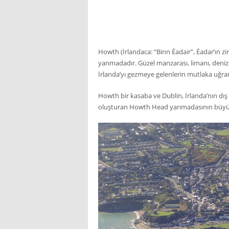
Howth (İrlandaca: “Binn Éadair”, Éadar’ın z
yarımadadır. Güzel manzarası, limanı, deniz
İrlanda’yı gezmeye gelenlerin mutlaka uğra
Howth bir kasaba ve Dublin, İrlanda’nın dış 
oluşturan Howth Head yarımadasının büyü