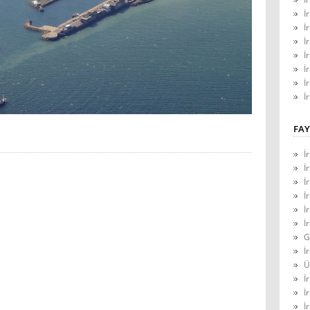
İ
İ
İ
İ
İ
İ
İ
FAY
İ
İ
İ
İ
İ
İ
G
İ
Ü
İ
İ
İ