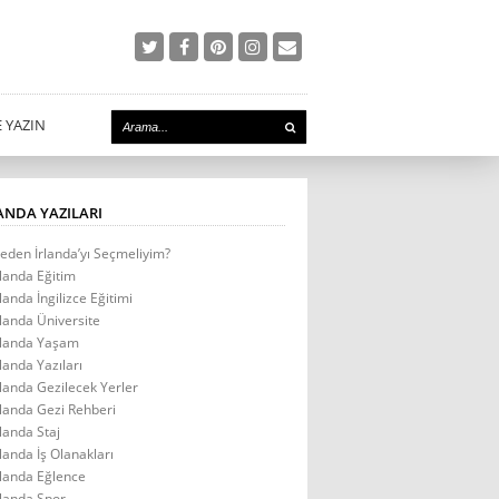
E YAZIN
ANDA YAZILARI
eden İrlanda’yı Seçmeliyim?
rlanda Eğitim
rlanda İngilizce Eğitimi
rlanda Üniversite
rlanda Yaşam
rlanda Yazıları
rlanda Gezilecek Yerler
rlanda Gezi Rehberi
rlanda Staj
rlanda İş Olanakları
rlanda Eğlence
rlanda Spor