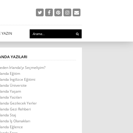
E YAZIN
ANDA YAZILARI
eden İrlanda’yı Seçmeliyim?
rlanda Eğitim
rlanda İngilizce Eğitimi
rlanda Üniversite
rlanda Yaşam
rlanda Yazıları
rlanda Gezilecek Yerler
rlanda Gezi Rehberi
rlanda Staj
rlanda İş Olanakları
rlanda Eğlence
rlanda Spor