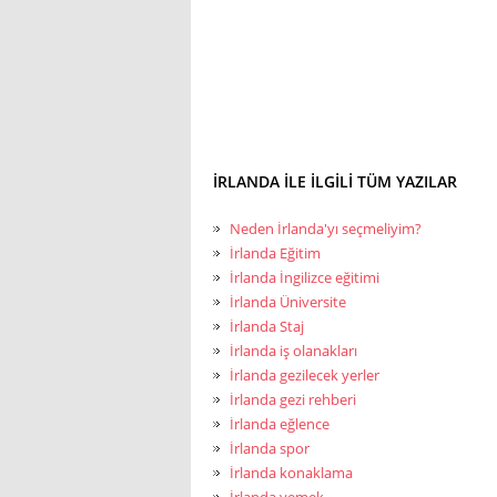
İRLANDA ILE ILGILI TÜM YAZILAR
Neden İrlanda'yı seçmeliyim?
İrlanda Eğitim
İrlanda İngilizce eğitimi
İrlanda Üniversite
İrlanda Staj
İrlanda iş olanakları
İrlanda gezilecek yerler
İrlanda gezi rehberi
İrlanda eğlence
İrlanda spor
İrlanda konaklama
İrlanda yemek