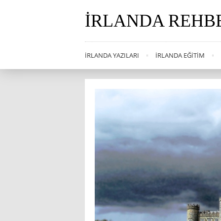
İRLANDA REHB
İRLANDA YAZILARI
İRLANDA EĞITIM