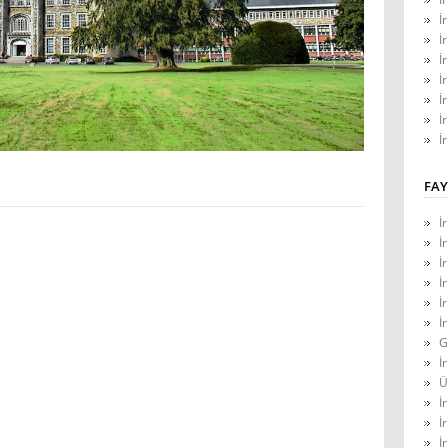
İ
İ
İ
İ
İ
İ
İ
FAY
İ
İ
İ
İ
İ
İ
G
İ
Ü
İ
İ
İ