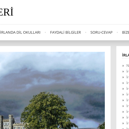
ERI
İRLANDA DIL OKULLARI
FAYDALI BILGILER
SORU-CEVAP
BIZ
İRL
N
İ
İ
İ
İ
İ
İ
İ
İ
İ
İ
İ