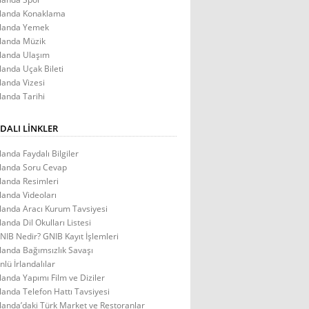
rlanda Konaklama
rlanda Yemek
rlanda Müzik
rlanda Ulaşım
rlanda Uçak Bileti
rlanda Vizesi
rlanda Tarihi
DALI LINKLER
rlanda Faydalı Bilgiler
rlanda Soru Cevap
rlanda Resimleri
rlanda Videoları
rlanda Aracı Kurum Tavsiyesi
rlanda Dil Okulları Listesi
NIB Nedir? GNIB Kayıt İşlemleri
rlanda Bağımsızlık Savaşı
nlü İrlandalılar
rlanda Yapımı Film ve Diziler
rlanda Telefon Hattı Tavsiyesi
rlanda’daki Türk Market ve Restoranlar