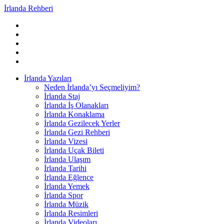
İrlanda Rehberi
İrlanda Yazıları
Neden İrlanda’yı Seçmeliyim?
İrlanda Staj
İrlanda İş Olanakları
İrlanda Konaklama
İrlanda Gezilecek Yerler
İrlanda Gezi Rehberi
İrlanda Vizesi
İrlanda Uçak Bileti
İrlanda Ulaşım
İrlanda Tarihi
İrlanda Eğlence
İrlanda Yemek
İrlanda Spor
İrlanda Müzik
İrlanda Resimleri
İrlanda Videoları