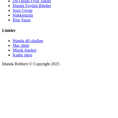
Dil Okulu Fiyat Teklifi
İrlanda Faydalı Bilgiler
Soru Cevap
Hakkımızda
Bize Yazın
Linkler
İrlanda dil okulları
Maç dinle
Müzik listeleri
Kadın sitesi
İrlanda Rehberi © Copyright 2025