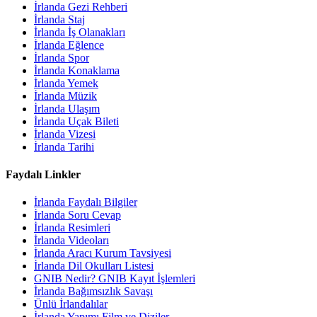
İrlanda Gezi Rehberi
İrlanda Staj
İrlanda İş Olanakları
İrlanda Eğlence
İrlanda Spor
İrlanda Konaklama
İrlanda Yemek
İrlanda Müzik
İrlanda Ulaşım
İrlanda Uçak Bileti
İrlanda Vizesi
İrlanda Tarihi
Faydalı Linkler
İrlanda Faydalı Bilgiler
İrlanda Soru Cevap
İrlanda Resimleri
İrlanda Videoları
İrlanda Aracı Kurum Tavsiyesi
İrlanda Dil Okulları Listesi
GNIB Nedir? GNIB Kayıt İşlemleri
İrlanda Bağımsızlık Savaşı
Ünlü İrlandalılar
İrlanda Yapımı Film ve Diziler