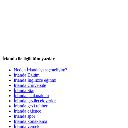
İrlanda ile ilgili tüm yazılar
Neden İrlanda'yı seçmeliyim?
İrlanda Eğitim
İrlanda İngilizce eğitimi
İrlanda Üniversite
İrlanda Staj
İrlanda iş olanakları
İrlanda gezilecek yerler
İrlanda gezi rehberi
İrlanda eğlence
İrlanda spor
İrlanda konaklama
İrlanda yemek