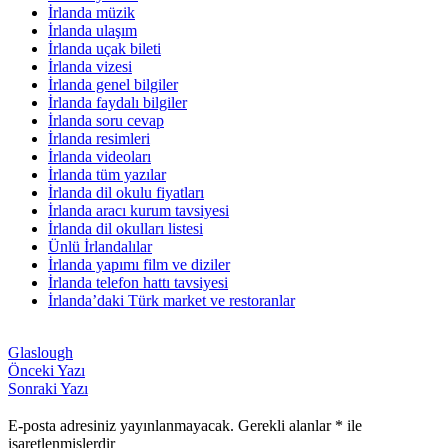
İrlanda müzik
İrlanda ulaşım
İrlanda uçak bileti
İrlanda vizesi
İrlanda genel bilgiler
İrlanda faydalı bilgiler
İrlanda soru cevap
İrlanda resimleri
İrlanda videoları
İrlanda tüm yazılar
İrlanda dil okulu fiyatları
İrlanda aracı kurum tavsiyesi
İrlanda dil okulları listesi
Ünlü İrlandalılar
İrlanda yapımı film ve diziler
İrlanda telefon hattı tavsiyesi
İrlanda’daki Türk market ve restoranlar
Glaslough
Önceki Yazı
Sonraki Yazı
E-posta adresiniz yayınlanmayacak.
Gerekli alanlar
*
ile
işaretlenmişlerdir