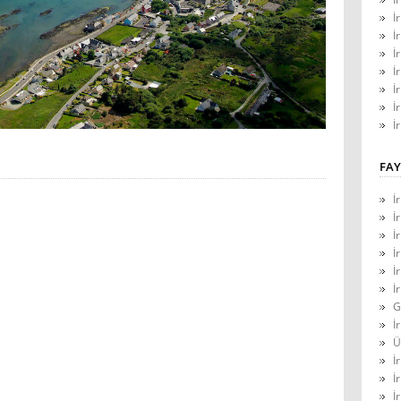
İ
İ
İ
İ
İ
İ
İ
FAY
İ
İ
İ
İ
İ
İ
G
İ
Ü
İ
İ
İ