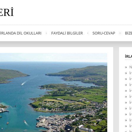
ERI
İRLANDA DIL OKULLARI
FAYDALI BILGILER
SORU-CEVAP
BIZ
İRL
N
İ
İ
İ
İ
İ
İ
İ
İ
İ
İ
İ