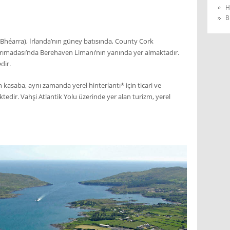
H
B
 Bhéarra), İrlanda’nın güney batısında, County Cork
arımadası’nda Berehaven Limanı’nın yanında yer almaktadır.
dir.
n kasaba, aynı zamanda yerel hinterlantı* için ticari ve
dir. Vahşi Atlantik Yolu üzerinde yer alan turizm, yerel