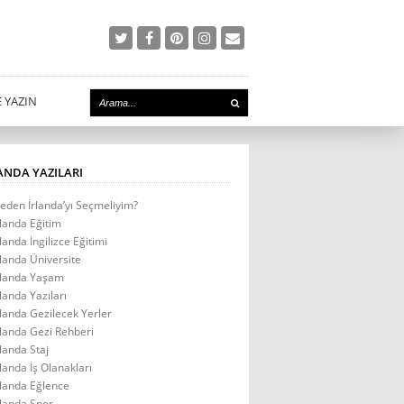
E YAZIN
ANDA YAZILARI
eden İrlanda’yı Seçmeliyim?
rlanda Eğitim
rlanda İngilizce Eğitimi
rlanda Üniversite
rlanda Yaşam
rlanda Yazıları
rlanda Gezilecek Yerler
rlanda Gezi Rehberi
rlanda Staj
rlanda İş Olanakları
rlanda Eğlence
rlanda Spor