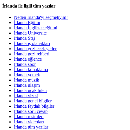
İrlanda ile ilgili tüm yazılar
Neden İrlanda'yı seçmeliyim?
İrlanda Eğitim
İrlanda İngilizce eğitimi
İrlanda Üniversite
İrlanda Staj
İrlanda iş olanakları
İrlanda gezilecek yerler
İrlanda gezi rehberi
İrlanda eğlence
İrlanda spor
İrlanda konaklama
İrlanda yemek
İrlanda müzik
İrlanda ulaşım
İrlanda uçak bileti
İrlanda vizesi
İrlanda genel bilgiler
İrlanda faydalı bilgiler
İrlanda soru cevap
İrlanda resimleri
İrlanda videoları
İrlanda tüm yazılar