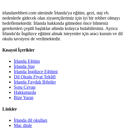
irlandarehberi.com sitesinde İrlanda'ya eğitim, gezi, staj vb.
nedenlerle gidecek olan ziyaretçilerimiz için iyi bir rehber olmayı
hedeflemektedir. İrlanda hakkında gitmeden önce bilmeniz
gerekenleri çeşitli başlıklar altında kolayca bulabilirsiniz. Ayrıca
İrlanda'da İngilizce eğitimi almak isteyenler için aracı kurum ve dil
okulu tavsiyesi de verilmektedir.
Kısayol İçerikler
İrlanda Eğitim
İrlanda Staj
İrlanda İngilizce Eğitimi
Dil Okulu Fiyat Teklifi
İrlanda Faydalı Bilgiler
Soru Cevap
Hakkımızda
Bize Yazın
Linkler
İrlanda dil okulları
Maç dinle