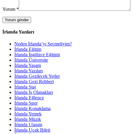
Yorum
*
İrlanda Yazıları
Neden İrlanda’yı Seçmeliyim?
İrlanda Eğitim
İrlanda İngilizce Eğitimi
İrlanda Üniversite
İrlanda Yaşam
İrlanda Yazıları
İrlanda Gezilecek Yerler
İrlanda Gezi Rehberi
İrlanda Staj
İrlanda İş Olanakları
İrlanda Eğlence
İrlanda Spor
İrlanda Konaklama
İrlanda Yemek
İrlanda Müzik
İrlanda Ulaşım
İrlanda Uçak Bileti