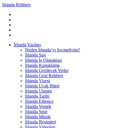
İrlanda Rehberi
İrlanda Yazıları
Neden İrlanda’yı Seçmeliyim?
İrlanda Staj
İrlanda İş Olanakları
İrlanda Konaklama
İrlanda Gezilecek Yerler
İrlanda Gezi Rehberi
İrlanda Vizesi
İrlanda Uçak Bileti
İrlanda Ulaşım
İrlanda Tarihi
İrlanda Eğlence
İrlanda Yemek
İrlanda Spor
İrlanda Müzik
İrlanda Resimleri
İrlanda Videoları