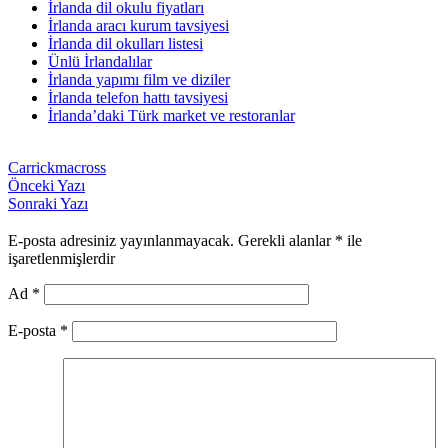
İrlanda dil okulu fiyatları
İrlanda aracı kurum tavsiyesi
İrlanda dil okulları listesi
Ünlü İrlandalılar
İrlanda yapımı film ve diziler
İrlanda telefon hattı tavsiyesi
İrlanda’daki Türk market ve restoranlar
Carrickmacross
Önceki Yazı
Sonraki Yazı
E-posta adresiniz yayınlanmayacak.
Gerekli alanlar
*
ile
işaretlenmişlerdir
Ad
*
E-posta
*