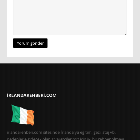
IRLANDAREHBERI.COM
irlandarehberi.com sitesinde İrlanda'ya eğitim, gezi, staj vb.
nedenlerle gidecek olan ziyaretçilerimiz için iyi bir rehber olmayı