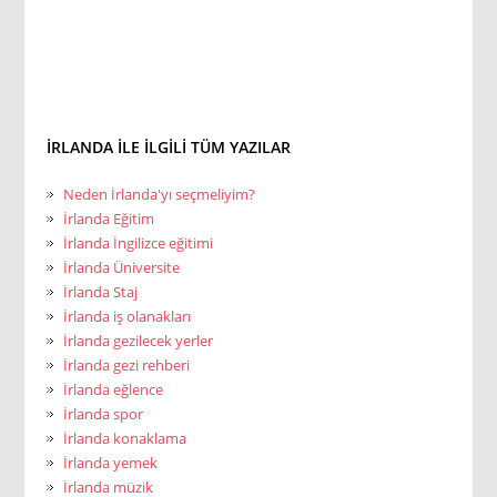
İRLANDA ILE ILGILI TÜM YAZILAR
Neden İrlanda'yı seçmeliyim?
İrlanda Eğitim
İrlanda İngilizce eğitimi
İrlanda Üniversite
İrlanda Staj
İrlanda iş olanakları
İrlanda gezilecek yerler
İrlanda gezi rehberi
İrlanda eğlence
İrlanda spor
İrlanda konaklama
İrlanda yemek
İrlanda müzik