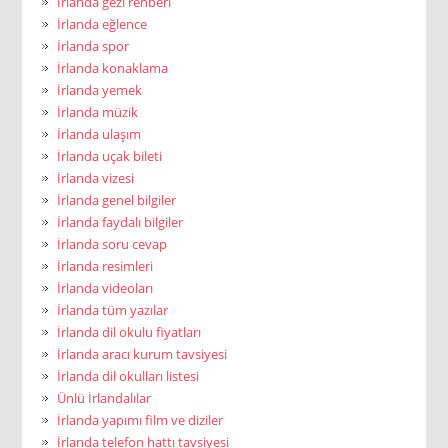
İrlanda gezi rehberi
İrlanda eğlence
İrlanda spor
İrlanda konaklama
İrlanda yemek
İrlanda müzik
İrlanda ulaşım
İrlanda uçak bileti
İrlanda vizesi
İrlanda genel bilgiler
İrlanda faydalı bilgiler
İrlanda soru cevap
İrlanda resimleri
İrlanda videoları
İrlanda tüm yazılar
İrlanda dil okulu fiyatları
İrlanda aracı kurum tavsiyesi
İrlanda dil okulları listesi
Ünlü İrlandalılar
İrlanda yapımı film ve diziler
İrlanda telefon hattı tavsiyesi