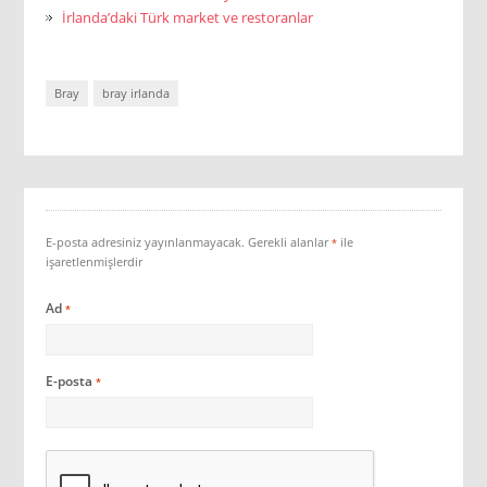
İrlanda’daki Türk market ve restoranlar
Bray
bray irlanda
E-posta adresiniz yayınlanmayacak.
Gerekli alanlar
ile
*
işaretlenmişlerdir
Ad
*
E-posta
*