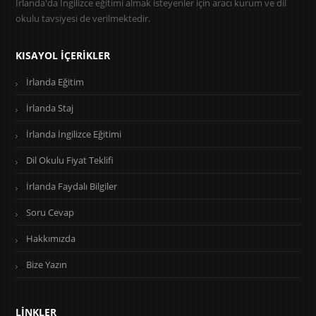
İrlanda'da İngilizce eğitimi almak isteyenler için aracı kurum ve dil
okulu tavsiyesi de verilmektedir.
KISAYOL İÇERIKLER
İrlanda Eğitim
İrlanda Staj
İrlanda İngilizce Eğitimi
Dil Okulu Fiyat Teklifi
İrlanda Faydalı Bilgiler
Soru Cevap
Hakkımızda
Bize Yazın
LINKLER