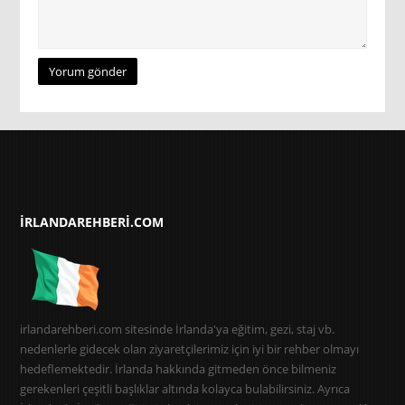
IRLANDAREHBERI.COM
irlandarehberi.com sitesinde İrlanda'ya eğitim, gezi, staj vb.
nedenlerle gidecek olan ziyaretçilerimiz için iyi bir rehber olmayı
hedeflemektedir. İrlanda hakkında gitmeden önce bilmeniz
gerekenleri çeşitli başlıklar altında kolayca bulabilirsiniz. Ayrıca