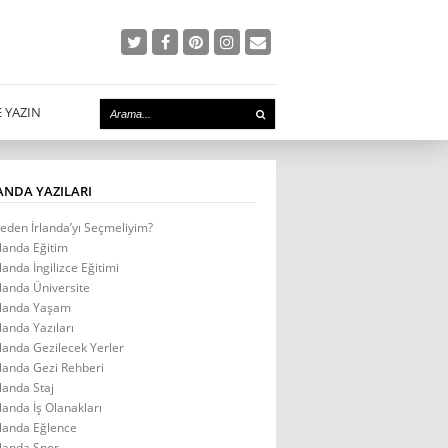
E YAZIN
ANDA YAZILARI
eden İrlanda’yı Seçmeliyim?
rlanda Eğitim
rlanda İngilizce Eğitimi
rlanda Üniversite
rlanda Yaşam
rlanda Yazıları
rlanda Gezilecek Yerler
rlanda Gezi Rehberi
rlanda Staj
rlanda İş Olanakları
rlanda Eğlence
rlanda Spor