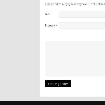
E-posta adresiniz yayınlanmayacak.
Gerekli alanl
Ad
*
E-posta
*