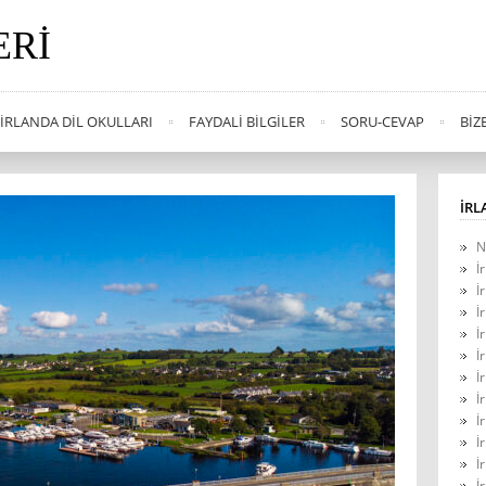
ERI
İRLANDA DIL OKULLARI
FAYDALI BILGILER
SORU-CEVAP
BIZ
İRL
N
İ
İ
İ
İ
İ
İ
İ
İ
İ
İ
İ