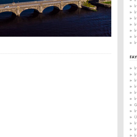
İ
İ
İ
İ
İ
İ
İ
FAY
İ
İ
İ
İ
İ
İ
G
İ
Ü
İ
İ
İ