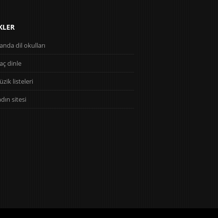
KLER
landa dil okulları
ç dinle
zik listeleri
dın sitesi