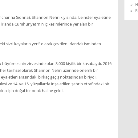
H
B
har na Sionna), Shannon Nehri kıyısında, Leinster eyaletine
İrlanda Cumhuriyeti’nin iç kesimlerinde yer alan bir
i sivri kayaların yeri” olarak çevrilen İrlandalı isminden
 büyümesinin zirvesinde olan 3.000 kişilik bir kasabaydı. 2016
gher tarihsel olarak Shannon Nehri üzerinde önemli bir
yaletleri arasındaki birkaç geçiş noktasından biriydi.
esi ve 14. ve 15. yüzyıllarda inşa edilen şehrin etrafındaki bir
bina için doğal bir odak haline geldi.