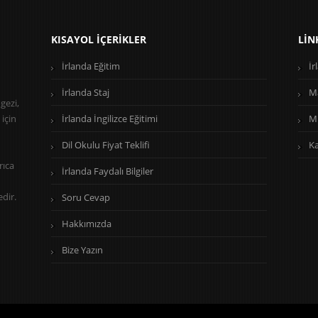
KISAYOL İÇERIKLER
LIN
İrlanda Eğitim
İr
İrlanda Staj
Ma
gezi,
 için
İrlanda İngilizce Eğitimi
Mü
Dil Okulu Fiyat Teklifi
Ka
rıca
İrlanda Faydalı Bilgiler
dir.
Soru Cevap
Hakkımızda
Bize Yazın