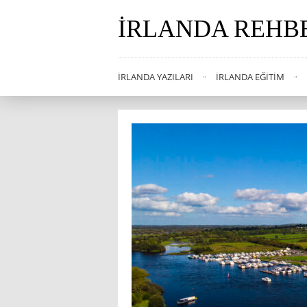
İRLANDA REHB
İRLANDA YAZILARI
İRLANDA EĞITIM