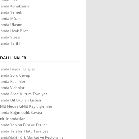
rlanda Konaklama
rlanda Yemek
rlanda Müzik
rlanda Ulaşım
rlanda Uçak Bileti
rlanda Vizesi
rlanda Tarihi
DALI LINKLER
rlanda Faydalı Bilgiler
rlanda Soru Cevap
rlanda Resimleri
rlanda Videoları
rlanda Aracı Kurum Tavsiyesi
rlanda Dil Okulları Listesi
NIB Nedir? GNIB Kayıt İşlemleri
rlanda Bağımsızlık Savaşı
nlü İrlandalılar
rlanda Yapımı Film ve Diziler
rlanda Telefon Hattı Tavsiyesi
rlanda’daki Türk Market ve Restoranlar