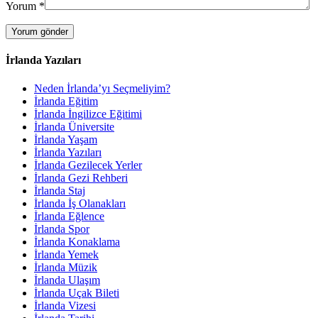
Yorum
*
İrlanda Yazıları
Neden İrlanda’yı Seçmeliyim?
İrlanda Eğitim
İrlanda İngilizce Eğitimi
İrlanda Üniversite
İrlanda Yaşam
İrlanda Yazıları
İrlanda Gezilecek Yerler
İrlanda Gezi Rehberi
İrlanda Staj
İrlanda İş Olanakları
İrlanda Eğlence
İrlanda Spor
İrlanda Konaklama
İrlanda Yemek
İrlanda Müzik
İrlanda Ulaşım
İrlanda Uçak Bileti
İrlanda Vizesi