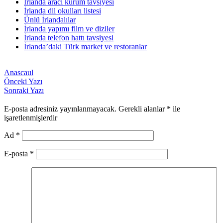
İrlanda aracı kurum tavsiyesi
İrlanda dil okulları listesi
Ünlü İrlandalılar
İrlanda yapımı film ve diziler
İrlanda telefon hattı tavsiyesi
İrlanda’daki Türk market ve restoranlar
Anascaul
Önceki Yazı
Sonraki Yazı
E-posta adresiniz yayınlanmayacak.
Gerekli alanlar
*
ile
işaretlenmişlerdir
Ad
*
E-posta
*