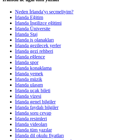
Neden İrlanda'yı seçmeliyim?
İrlanda Eğitim
İrlanda İngilizce eğitimi
İrlanda Üniversite
İrlanda Staj
İrlanda iş olanakları
İrlanda gezilecek yerler
İrlanda gezi rehberi
İrlanda eğlence
İrlanda spor
İrlanda konaklama
İrlanda yemek
İrlanda müzik
İrlanda ulaşım
İrlanda uçak bileti
İrlanda vizesi
İrlanda genel bilgiler
İrlanda faydalı bilgiler
İrlanda soru cevap
İrlanda resimleri
İrlanda videoları
İrlanda tüm yazılar
İrlanda dil okulu fiyatları