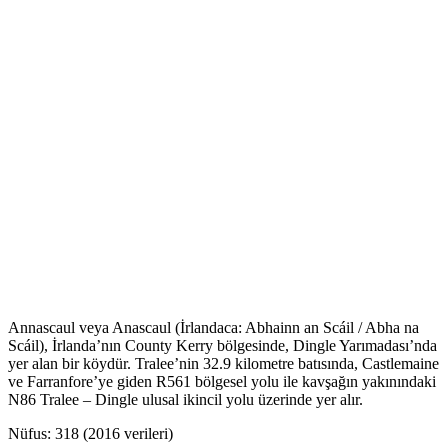
Annascaul veya Anascaul (İrlandaca: Abhainn an Scáil / Abha na
Scáil), İrlanda’nın County Kerry bölgesinde, Dingle Yarımadası’nda
yer alan bir köydür. Tralee’nin 32.9 kilometre batısında, Castlemaine
ve Farranfore’ye giden R561 bölgesel yolu ile kavşağın yakınındaki
N86 Tralee – Dingle ulusal ikincil yolu üzerinde yer alır.
Nüfus: 318 (2016 verileri)