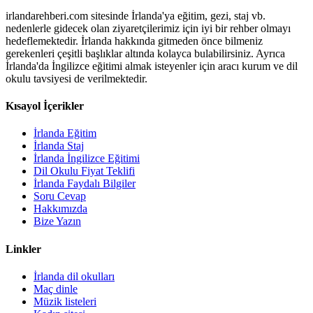
irlandarehberi.com sitesinde İrlanda'ya eğitim, gezi, staj vb.
nedenlerle gidecek olan ziyaretçilerimiz için iyi bir rehber olmayı
hedeflemektedir. İrlanda hakkında gitmeden önce bilmeniz
gerekenleri çeşitli başlıklar altında kolayca bulabilirsiniz. Ayrıca
İrlanda'da İngilizce eğitimi almak isteyenler için aracı kurum ve dil
okulu tavsiyesi de verilmektedir.
Kısayol İçerikler
İrlanda Eğitim
İrlanda Staj
İrlanda İngilizce Eğitimi
Dil Okulu Fiyat Teklifi
İrlanda Faydalı Bilgiler
Soru Cevap
Hakkımızda
Bize Yazın
Linkler
İrlanda dil okulları
Maç dinle
Müzik listeleri