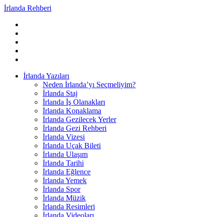
İrlanda Rehberi
İrlanda Yazıları
Neden İrlanda’yı Seçmeliyim?
İrlanda Staj
İrlanda İş Olanakları
İrlanda Konaklama
İrlanda Gezilecek Yerler
İrlanda Gezi Rehberi
İrlanda Vizesi
İrlanda Uçak Bileti
İrlanda Ulaşım
İrlanda Tarihi
İrlanda Eğlence
İrlanda Yemek
İrlanda Spor
İrlanda Müzik
İrlanda Resimleri
İrlanda Videoları