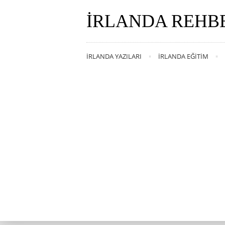
İRLANDA REHB
İRLANDA YAZILARI
İRLANDA EĞITIM