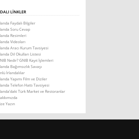
DALI LINKLER
rlanda Faydalı Bilgiler
rlanda Soru Cevap
rlanda Resimleri
rlanda Videoları
rlanda Aracı Kurum Tavsiyesi
rlanda Dil Okulları Listesi
NIB Nedir? GNIB Kayıt İşlemleri
rlanda Bağımsızlık Savaşı
nlü İrlandalılar
rlanda Yapımı Film ve Diziler
rlanda Telefon Hattı Tavsiyesi
rlanda’daki Türk Market ve Restoranlar
akkımızda
ize Yazın