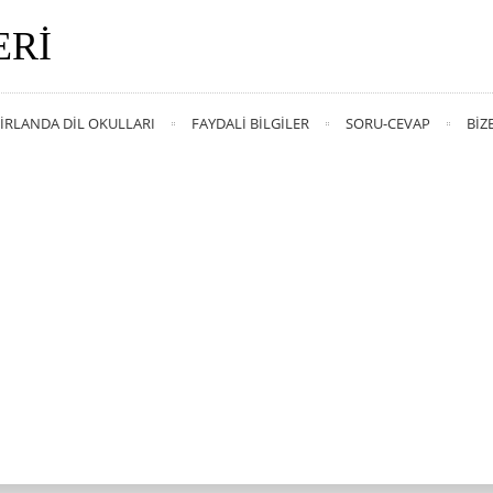
ERI
İRLANDA DIL OKULLARI
FAYDALI BILGILER
SORU-CEVAP
BIZ