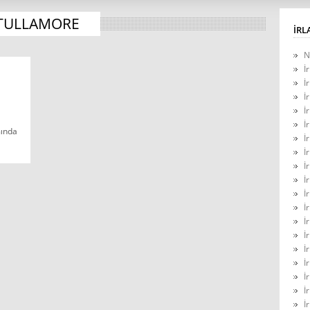
TULLAMORE
İRL
N
İ
İ
İ
İ
İ
mında
İ
İ
İ
İ
İ
İ
İ
İ
İ
İ
İ
İ
İ