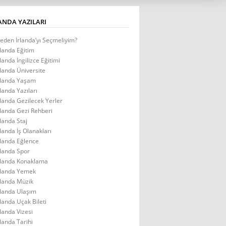
ANDA YAZILARI
eden İrlanda’yı Seçmeliyim?
rlanda Eğitim
rlanda İngilizce Eğitimi
rlanda Üniversite
rlanda Yaşam
rlanda Yazıları
rlanda Gezilecek Yerler
rlanda Gezi Rehberi
rlanda Staj
rlanda İş Olanakları
rlanda Eğlence
rlanda Spor
rlanda Konaklama
rlanda Yemek
rlanda Müzik
rlanda Ulaşım
rlanda Uçak Bileti
rlanda Vizesi
rlanda Tarihi