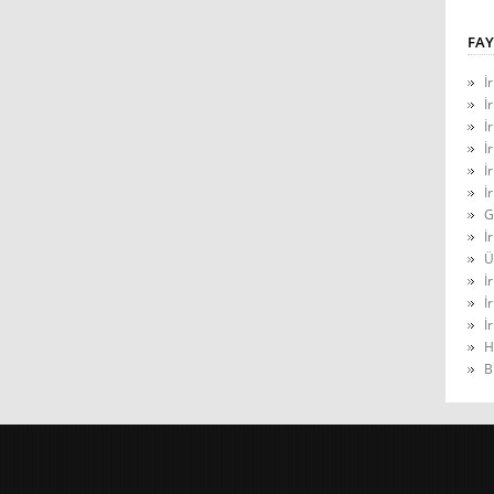
FAY
İ
İ
İ
İ
İ
İ
G
İ
Ü
İ
İ
İ
H
B