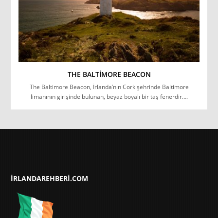
THE BALTIMORE BEACON
The Baltimore Beacon, İrlanda’nın Cork şehrinde Baltimore
limanının girişinde bulunan, beyaz boyalı bir taş fenerdir….
IRLANDAREHBERI.COM