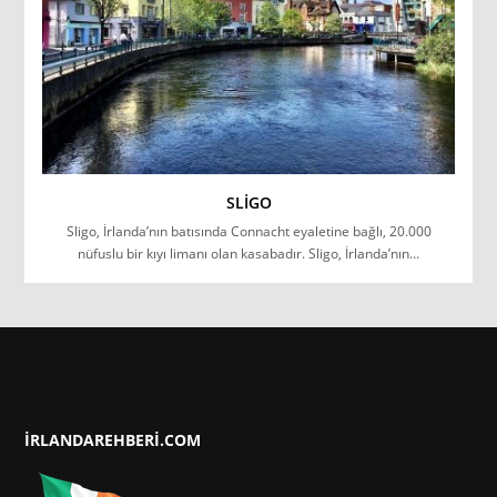
SLIGO
Sligo, İrlanda’nın batısında Connacht eyaletine bağlı, 20.000
nüfuslu bir kıyı limanı olan kasabadır. Sligo, İrlanda’nın…
IRLANDAREHBERI.COM