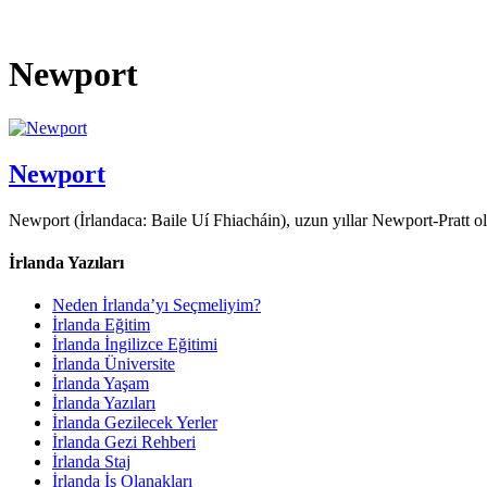
Newport
Newport
Newport (İrlandaca: Baile Uí Fhiacháin), uzun yıllar Newport-Pratt o
İrlanda Yazıları
Neden İrlanda’yı Seçmeliyim?
İrlanda Eğitim
İrlanda İngilizce Eğitimi
İrlanda Üniversite
İrlanda Yaşam
İrlanda Yazıları
İrlanda Gezilecek Yerler
İrlanda Gezi Rehberi
İrlanda Staj
İrlanda İş Olanakları