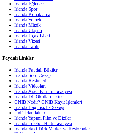
İrlanda Eğlence
İrlanda Spor
İrlanda Konaklama
İrlanda Yemek
İrlanda Müzik
İrlanda Ulaşım
İrlanda Uçak Bileti
İrlanda Vizesi
İrlanda Tarihi
Faydalı Linkler
İrlanda Faydalı Bilgiler
İrlanda Soru Cevap
İrlanda Resimleri
İrlanda Videoları
İrlanda Aracı Kurum Tavsiyesi
İrlanda Dil Okulları Listesi
GNIB Nedir? GNIB Kayıt İşlemleri
İrlanda Bağımsızlık Savaşı
Ünlü İrlandalılar
İrlanda Yapımı Film ve Diziler
İrlanda Telefon Hattı Tavsiyesi
İrlanda’daki Türk Market ve Restoranlar