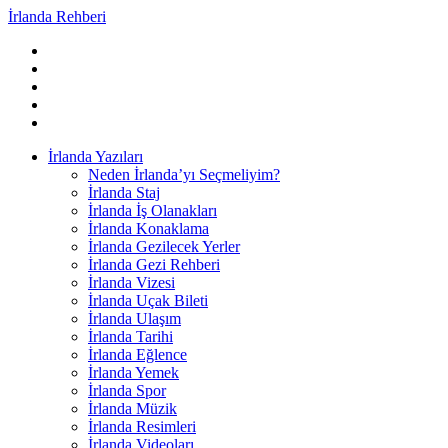
İrlanda Rehberi
İrlanda Yazıları
Neden İrlanda’yı Seçmeliyim?
İrlanda Staj
İrlanda İş Olanakları
İrlanda Konaklama
İrlanda Gezilecek Yerler
İrlanda Gezi Rehberi
İrlanda Vizesi
İrlanda Uçak Bileti
İrlanda Ulaşım
İrlanda Tarihi
İrlanda Eğlence
İrlanda Yemek
İrlanda Spor
İrlanda Müzik
İrlanda Resimleri
İrlanda Videoları