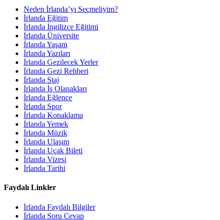
Neden İrlanda’yı Seçmeliyim?
İrlanda Eğitim
İrlanda İngilizce Eğitimi
İrlanda Üniversite
İrlanda Yaşam
İrlanda Yazıları
İrlanda Gezilecek Yerler
İrlanda Gezi Rehberi
İrlanda Staj
İrlanda İş Olanakları
İrlanda Eğlence
İrlanda Spor
İrlanda Konaklama
İrlanda Yemek
İrlanda Müzik
İrlanda Ulaşım
İrlanda Uçak Bileti
İrlanda Vizesi
İrlanda Tarihi
Faydalı Linkler
İrlanda Faydalı Bilgiler
İrlanda Soru Cevap