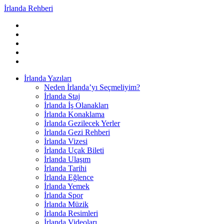
İrlanda Rehberi
İrlanda Yazıları
Neden İrlanda’yı Seçmeliyim?
İrlanda Staj
İrlanda İş Olanakları
İrlanda Konaklama
İrlanda Gezilecek Yerler
İrlanda Gezi Rehberi
İrlanda Vizesi
İrlanda Uçak Bileti
İrlanda Ulaşım
İrlanda Tarihi
İrlanda Eğlence
İrlanda Yemek
İrlanda Spor
İrlanda Müzik
İrlanda Resimleri
İrlanda Videoları