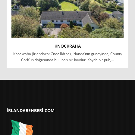
KNOCKRAHA
Knockraha (İrlandaca: Cnoc Rátha), İrlanda’nın güneyinde, County
Cork’un doğusunda bulunan bir köydür. Köyde bir pub,…
IRLANDAREHBERI.COM