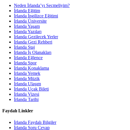
Neden İrlanda’yı Seçmeliyim?
İrlanda Eğitim
İrlanda İngilizce Eğitimi
İrlanda Üniversite
İrlanda Yaşam
İrlanda Yazıları
İrlanda Gezilecek Yerler
İrlanda Gezi Rehberi
İrlanda Staj
İrlanda İş Olanakları
İrlanda Eğlence
İrlanda Spor
İrlanda Konaklama
İrlanda Yemek
İrlanda Müzik
İrlanda Ulaşım
İrlanda Uçak Bileti
İrlanda Vizesi
İrlanda Tarihi
Faydalı Linkler
İrlanda Faydalı Bilgiler
İrlanda Soru Cevap