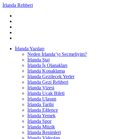
İrlanda Rehberi
İrlanda Yazıları
Neden İrlanda’yı Seçmeliyim?
İrlanda Staj
İrlanda İş Olanakları
İrlanda Konaklama
İrlanda Gezilecek Yerler
İrlanda Gezi Rehberi
İrlanda Vizesi
İrlanda Uçak Bileti
İrlanda Ulaşım
İrlanda Tarihi
İrlanda Eğlence
İrlanda Yemek
İrlanda Spor
İrlanda Müzik
İrlanda Resimleri
İrlanda Videoları