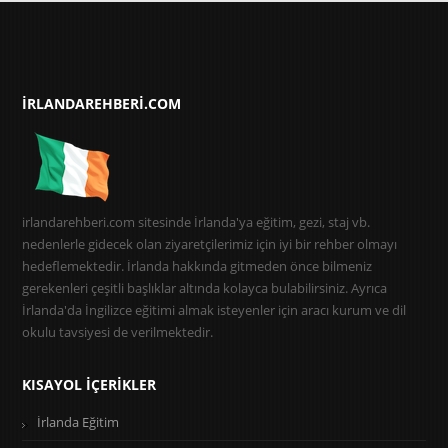
IRLANDAREHBERI.COM
irlandarehberi.com sitesinde İrlanda'ya eğitim, gezi, staj vb.
nedenlerle gidecek olan ziyaretçilerimiz için iyi bir rehber olmayı
hedeflemektedir. İrlanda hakkında gitmeden önce bilmeniz
gerekenleri çeşitli başlıklar altında kolayca bulabilirsiniz. Ayrıca
İrlanda'da İngilizce eğitimi almak isteyenler için aracı kurum ve dil
okulu tavsiyesi de verilmektedir.
KISAYOL İÇERIKLER
İrlanda Eğitim