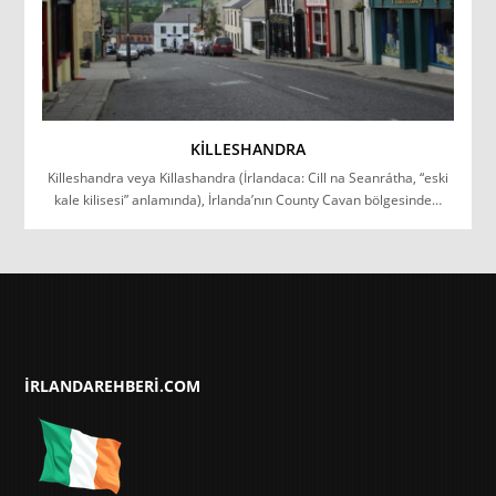
KILLESHANDRA
Killeshandra veya Killashandra (İrlandaca: Cill na Seanrátha, “eski
kale kilisesi” anlamında), İrlanda’nın County Cavan bölgesinde…
IRLANDAREHBERI.COM