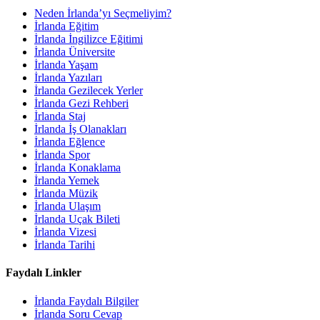
Neden İrlanda’yı Seçmeliyim?
İrlanda Eğitim
İrlanda İngilizce Eğitimi
İrlanda Üniversite
İrlanda Yaşam
İrlanda Yazıları
İrlanda Gezilecek Yerler
İrlanda Gezi Rehberi
İrlanda Staj
İrlanda İş Olanakları
İrlanda Eğlence
İrlanda Spor
İrlanda Konaklama
İrlanda Yemek
İrlanda Müzik
İrlanda Ulaşım
İrlanda Uçak Bileti
İrlanda Vizesi
İrlanda Tarihi
Faydalı Linkler
İrlanda Faydalı Bilgiler
İrlanda Soru Cevap