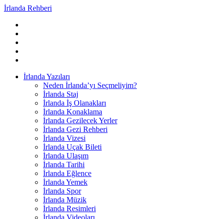
İrlanda Rehberi
İrlanda Yazıları
Neden İrlanda’yı Seçmeliyim?
İrlanda Staj
İrlanda İş Olanakları
İrlanda Konaklama
İrlanda Gezilecek Yerler
İrlanda Gezi Rehberi
İrlanda Vizesi
İrlanda Uçak Bileti
İrlanda Ulaşım
İrlanda Tarihi
İrlanda Eğlence
İrlanda Yemek
İrlanda Spor
İrlanda Müzik
İrlanda Resimleri
İrlanda Videoları