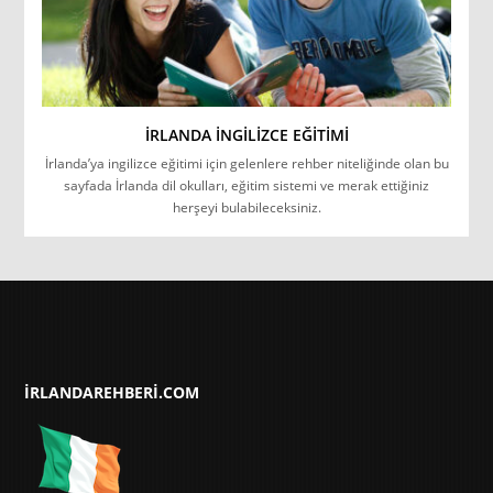
İRLANDA İNGILIZCE EĞITIMI
İrlanda’ya ingilizce eğitimi için gelenlere rehber niteliğinde olan bu
sayfada İrlanda dil okulları, eğitim sistemi ve merak ettiğiniz
herşeyi bulabileceksiniz.
IRLANDAREHBERI.COM