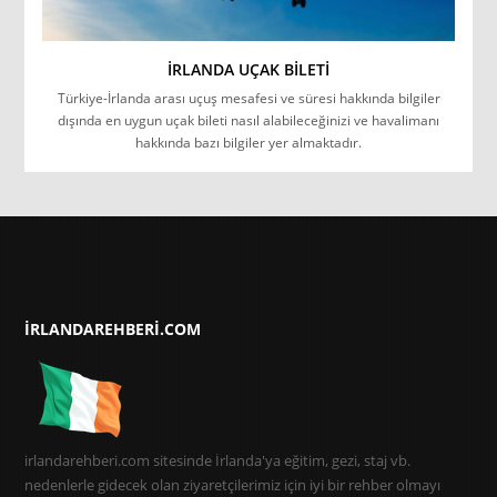
İRLANDA UÇAK BILETI
Türkiye-İrlanda arası uçuş mesafesi ve süresi hakkında bilgiler
dışında en uygun uçak bileti nasıl alabileceğinizi ve havalimanı
hakkında bazı bilgiler yer almaktadır.
IRLANDAREHBERI.COM
irlandarehberi.com sitesinde İrlanda'ya eğitim, gezi, staj vb.
nedenlerle gidecek olan ziyaretçilerimiz için iyi bir rehber olmayı