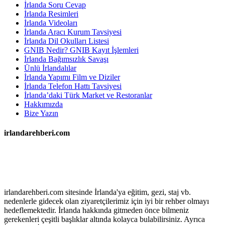
İrlanda Soru Cevap
İrlanda Resimleri
İrlanda Videoları
İrlanda Aracı Kurum Tavsiyesi
İrlanda Dil Okulları Listesi
GNIB Nedir? GNIB Kayıt İşlemleri
İrlanda Bağımsızlık Savaşı
Ünlü İrlandalılar
İrlanda Yapımı Film ve Diziler
İrlanda Telefon Hattı Tavsiyesi
İrlanda’daki Türk Market ve Restoranlar
Hakkımızda
Bize Yazın
irlandarehberi.com
irlandarehberi.com sitesinde İrlanda'ya eğitim, gezi, staj vb.
nedenlerle gidecek olan ziyaretçilerimiz için iyi bir rehber olmayı
hedeflemektedir. İrlanda hakkında gitmeden önce bilmeniz
gerekenleri çeşitli başlıklar altında kolayca bulabilirsiniz. Ayrıca