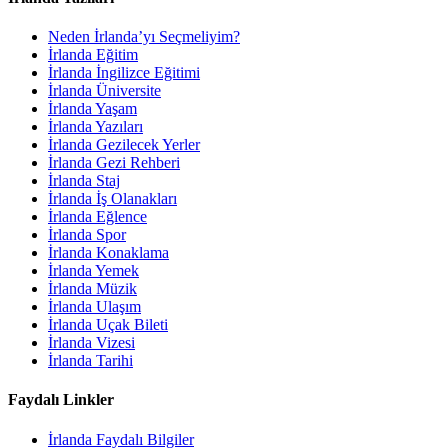
Neden İrlanda’yı Seçmeliyim?
İrlanda Eğitim
İrlanda İngilizce Eğitimi
İrlanda Üniversite
İrlanda Yaşam
İrlanda Yazıları
İrlanda Gezilecek Yerler
İrlanda Gezi Rehberi
İrlanda Staj
İrlanda İş Olanakları
İrlanda Eğlence
İrlanda Spor
İrlanda Konaklama
İrlanda Yemek
İrlanda Müzik
İrlanda Ulaşım
İrlanda Uçak Bileti
İrlanda Vizesi
İrlanda Tarihi
Faydalı Linkler
İrlanda Faydalı Bilgiler