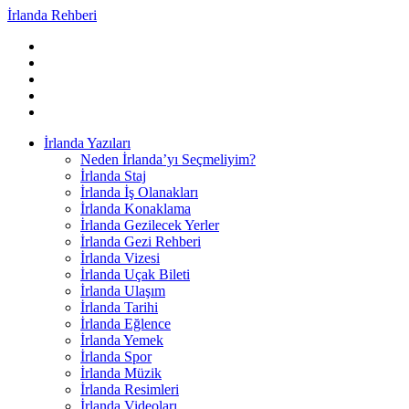
İrlanda Rehberi
İrlanda Yazıları
Neden İrlanda’yı Seçmeliyim?
İrlanda Staj
İrlanda İş Olanakları
İrlanda Konaklama
İrlanda Gezilecek Yerler
İrlanda Gezi Rehberi
İrlanda Vizesi
İrlanda Uçak Bileti
İrlanda Ulaşım
İrlanda Tarihi
İrlanda Eğlence
İrlanda Yemek
İrlanda Spor
İrlanda Müzik
İrlanda Resimleri
İrlanda Videoları