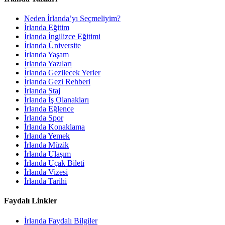
Neden İrlanda’yı Seçmeliyim?
İrlanda Eğitim
İrlanda İngilizce Eğitimi
İrlanda Üniversite
İrlanda Yaşam
İrlanda Yazıları
İrlanda Gezilecek Yerler
İrlanda Gezi Rehberi
İrlanda Staj
İrlanda İş Olanakları
İrlanda Eğlence
İrlanda Spor
İrlanda Konaklama
İrlanda Yemek
İrlanda Müzik
İrlanda Ulaşım
İrlanda Uçak Bileti
İrlanda Vizesi
İrlanda Tarihi
Faydalı Linkler
İrlanda Faydalı Bilgiler