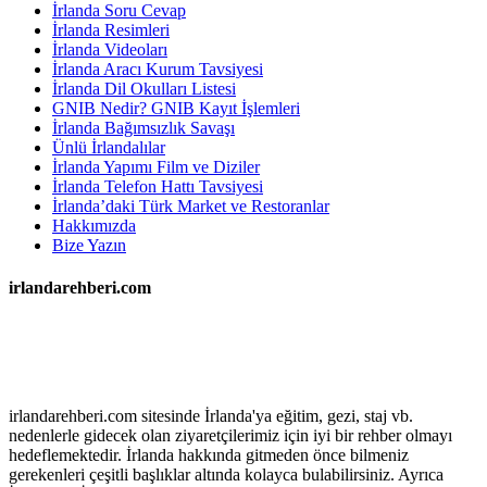
İrlanda Soru Cevap
İrlanda Resimleri
İrlanda Videoları
İrlanda Aracı Kurum Tavsiyesi
İrlanda Dil Okulları Listesi
GNIB Nedir? GNIB Kayıt İşlemleri
İrlanda Bağımsızlık Savaşı
Ünlü İrlandalılar
İrlanda Yapımı Film ve Diziler
İrlanda Telefon Hattı Tavsiyesi
İrlanda’daki Türk Market ve Restoranlar
Hakkımızda
Bize Yazın
irlandarehberi.com
irlandarehberi.com sitesinde İrlanda'ya eğitim, gezi, staj vb.
nedenlerle gidecek olan ziyaretçilerimiz için iyi bir rehber olmayı
hedeflemektedir. İrlanda hakkında gitmeden önce bilmeniz
gerekenleri çeşitli başlıklar altında kolayca bulabilirsiniz. Ayrıca