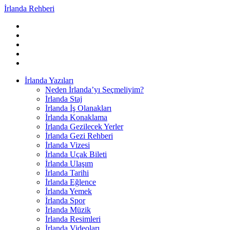
İrlanda Rehberi
İrlanda Yazıları
Neden İrlanda’yı Seçmeliyim?
İrlanda Staj
İrlanda İş Olanakları
İrlanda Konaklama
İrlanda Gezilecek Yerler
İrlanda Gezi Rehberi
İrlanda Vizesi
İrlanda Uçak Bileti
İrlanda Ulaşım
İrlanda Tarihi
İrlanda Eğlence
İrlanda Yemek
İrlanda Spor
İrlanda Müzik
İrlanda Resimleri
İrlanda Videoları