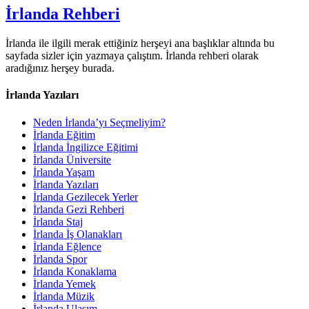
İrlanda Rehberi
İrlanda ile ilgili merak ettiğiniz herşeyi ana başlıklar altında bu
sayfada sizler için yazmaya çalıştım. İrlanda rehberi olarak
aradığınız herşey burada.
İrlanda Yazıları
Neden İrlanda’yı Seçmeliyim?
İrlanda Eğitim
İrlanda İngilizce Eğitimi
İrlanda Üniversite
İrlanda Yaşam
İrlanda Yazıları
İrlanda Gezilecek Yerler
İrlanda Gezi Rehberi
İrlanda Staj
İrlanda İş Olanakları
İrlanda Eğlence
İrlanda Spor
İrlanda Konaklama
İrlanda Yemek
İrlanda Müzik
İrlanda Ulaşım