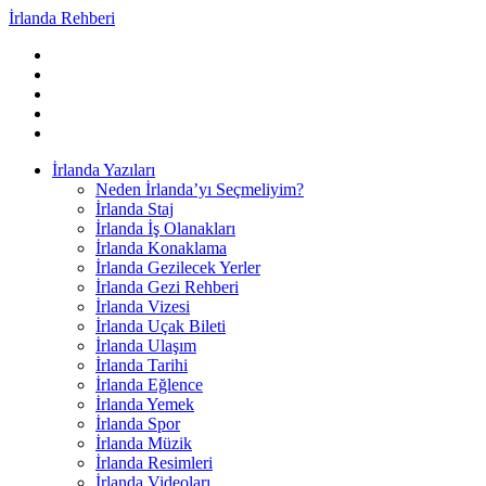
İrlanda Rehberi
İrlanda Yazıları
Neden İrlanda’yı Seçmeliyim?
İrlanda Staj
İrlanda İş Olanakları
İrlanda Konaklama
İrlanda Gezilecek Yerler
İrlanda Gezi Rehberi
İrlanda Vizesi
İrlanda Uçak Bileti
İrlanda Ulaşım
İrlanda Tarihi
İrlanda Eğlence
İrlanda Yemek
İrlanda Spor
İrlanda Müzik
İrlanda Resimleri
İrlanda Videoları