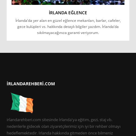
İRLANDA EĞLENCE
İrlanda’da yer alan en güzel eğlence mekanları, barlar, cafeler,
gece kulüpleri vs. hakkında detaylı bilgiler yazdım. İrlanda’da
sıkılmayacağınıza garanti veriyorum.
IRLANDAREHBERI.COM
irlandarehberi.com sitesinde İrlanda'ya eğitim, gezi, staj vb.
nedenlerle gidecek olan ziyaretçilerimiz için iyi bir rehber olmayı
hedeflemektedir. İrlanda hakkında gitmeden önce bilmeniz