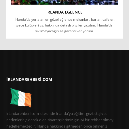
İRLANDA EĞLENCE
İrlanda’da yer alan en güzel eğlence mekanları, barlar, cafeler,
gece kulüpleri vs. hakkında detaylı bilgiler yazdım. İrlanda’da
sıkılmayacağınıza garanti veriyorum.
IRLANDAREHBERI.COM
irlandarehberi.com sitesinde İrlanda'ya eğitim, gezi, staj vb.
nedenlerle gidecek olan ziyaretçilerimiz için iyi bir rehber olmayı
hedeflemektedir. İrlanda hakkında gitmeden önce bilmeniz