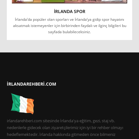
İRLANDA SPOR
İrlanda’da popüler olan sporları ve İrlanda’ya gidip spor hayatını
aksatmak istemeyenler için birbirinden faydalı ve ilginç bilgileri bu
sayfada bulabileceksiniz.
IRLANDAREHBERI.COM
irlandarehberi.com sitesinde İrlanda'ya eğitim, gezi, staj vb.
nedenlerle gidecek olan ziyaretçilerimiz için iyi bir rehber olmayı
hedeflemektedir. İrlanda hakkında gitmeden önce bilmeniz