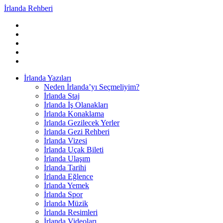
İrlanda Rehberi
İrlanda Yazıları
Neden İrlanda’yı Seçmeliyim?
İrlanda Staj
İrlanda İş Olanakları
İrlanda Konaklama
İrlanda Gezilecek Yerler
İrlanda Gezi Rehberi
İrlanda Vizesi
İrlanda Uçak Bileti
İrlanda Ulaşım
İrlanda Tarihi
İrlanda Eğlence
İrlanda Yemek
İrlanda Spor
İrlanda Müzik
İrlanda Resimleri
İrlanda Videoları