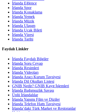
İrlanda Eğlence
İrlanda Spor
İrlanda Konaklama
İrlanda Yemek
İrlanda Müzik
İrlanda Ulaşım
İrlanda Uçak Bileti
İrlanda Vizesi
İrlanda Tarihi
Faydalı Linkler
İrlanda Faydalı Bilgiler
İrlanda Soru Cevap
İrlanda Resimleri
İrlanda Videoları
İrlanda Aracı Kurum Tavsiyesi
İrlanda Dil Okulları Listesi
GNIB Nedir? GNIB Kayıt İşlemleri
İrlanda Bağımsızlık Savaşı
Ünlü İrlandalılar
İrlanda Yapımı Film ve Diziler
İrlanda Telefon Hattı Tavsiyesi
İrlanda’daki Türk Market ve Restoranlar