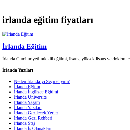
irlanda eğitim fiyatları
İrlanda Eğitim
İrlanda Cumhuriyeti’nde dil eğitimi, lisans, yüksek lisans ve doktora eği
İrlanda Yazıları
Neden İrlanda’yı Seçmeliyim?
İrlanda Eğitim
İrlanda İngilizce Eğitimi
İrlanda Üniversite
İrlanda Yaşam
İrlanda Yazıları
İrlanda Gezilecek Yerler
İrlanda Gezi Rehberi
İrlanda Staj
İrlanda İş Olanakları