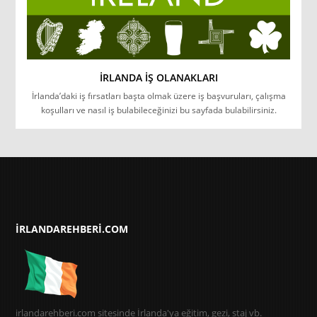
İRLANDA İŞ OLANAKLARI
İrlanda’daki iş fırsatları başta olmak üzere iş başvuruları, çalışma
koşulları ve nasıl iş bulabileceğinizi bu sayfada bulabilirsiniz.
IRLANDAREHBERI.COM
irlandarehberi.com sitesinde İrlanda'ya eğitim, gezi, staj vb.