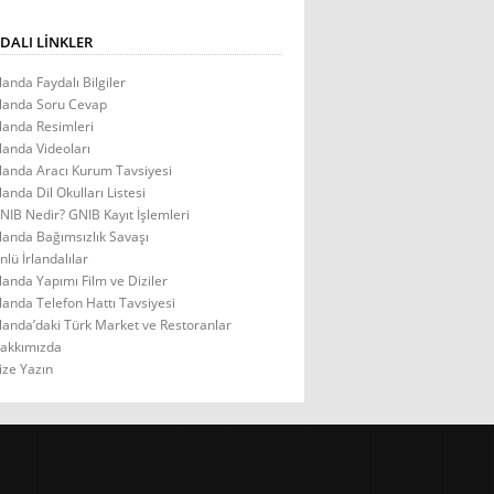
DALI LINKLER
rlanda Faydalı Bilgiler
rlanda Soru Cevap
rlanda Resimleri
rlanda Videoları
rlanda Aracı Kurum Tavsiyesi
rlanda Dil Okulları Listesi
NIB Nedir? GNIB Kayıt İşlemleri
rlanda Bağımsızlık Savaşı
nlü İrlandalılar
rlanda Yapımı Film ve Diziler
rlanda Telefon Hattı Tavsiyesi
rlanda’daki Türk Market ve Restoranlar
akkımızda
ize Yazın