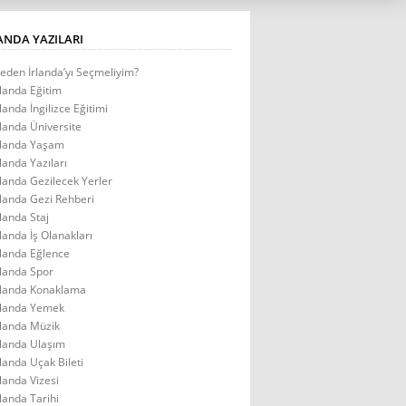
ANDA YAZILARI
eden İrlanda’yı Seçmeliyim?
rlanda Eğitim
rlanda İngilizce Eğitimi
rlanda Üniversite
rlanda Yaşam
rlanda Yazıları
rlanda Gezilecek Yerler
rlanda Gezi Rehberi
rlanda Staj
rlanda İş Olanakları
rlanda Eğlence
rlanda Spor
rlanda Konaklama
rlanda Yemek
rlanda Müzik
rlanda Ulaşım
rlanda Uçak Bileti
rlanda Vizesi
rlanda Tarihi