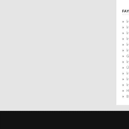
FAY
İ
İ
İ
İ
İ
İ
G
İ
Ü
İ
İ
İ
H
B