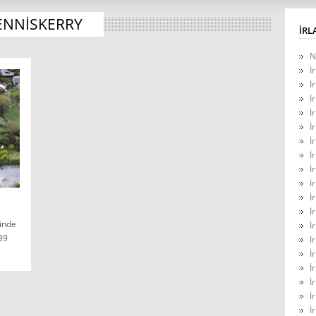
ENNISKERRY
İRL
N
İ
İ
İ
İ
İ
İ
İ
İ
İ
İ
İ
inde
İ
89
İ
İ
İ
İ
İ
İ