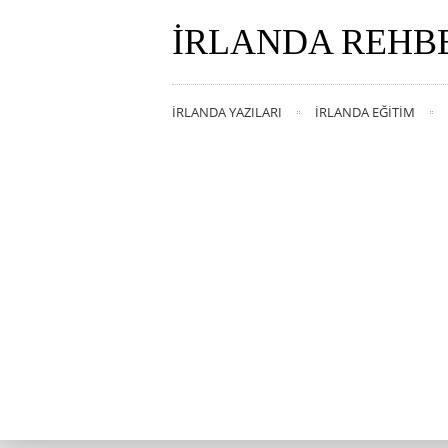
İRLANDA REHB
İRLANDA YAZILARI
İRLANDA EĞITIM