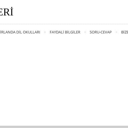
ERI
İRLANDA DIL OKULLARI
FAYDALI BILGILER
SORU-CEVAP
BIZ