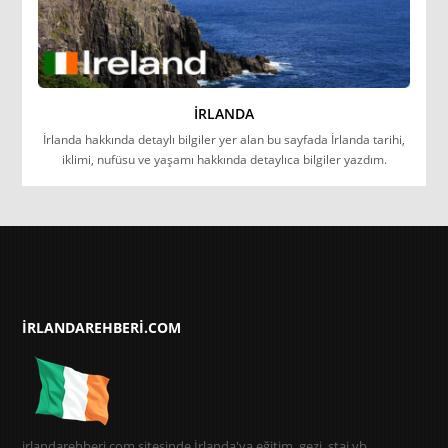
İRLANDA
İrlanda hakkında detaylı bilgiler yer alan bu sayfada İrlanda tarihi,
iklimi, nufüsu ve yaşamı hakkında detaylıca bilgiler yazdım.
IRLANDAREHBERI.COM
irlandarehberi.com sitesinde İrlanda'ya eğitim, gezi, staj vb.