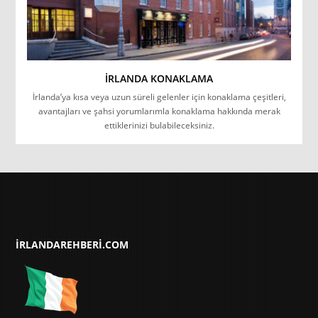
İRLANDA KONAKLAMA
İrlanda’ya kısa veya uzun süreli gelenler için konaklama çeşitleri,
avantajları ve şahsi yorumlarımla konaklama hakkında merak
ettiklerinizi bulabileceksiniz.
IRLANDAREHBERI.COM