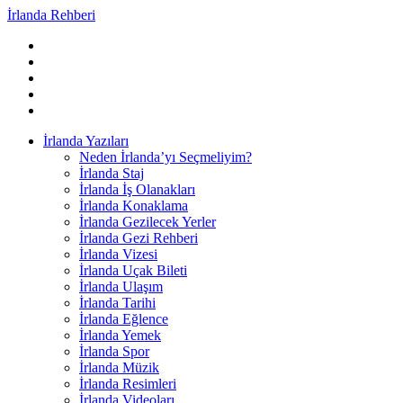
İrlanda Rehberi
İrlanda Yazıları
Neden İrlanda’yı Seçmeliyim?
İrlanda Staj
İrlanda İş Olanakları
İrlanda Konaklama
İrlanda Gezilecek Yerler
İrlanda Gezi Rehberi
İrlanda Vizesi
İrlanda Uçak Bileti
İrlanda Ulaşım
İrlanda Tarihi
İrlanda Eğlence
İrlanda Yemek
İrlanda Spor
İrlanda Müzik
İrlanda Resimleri
İrlanda Videoları