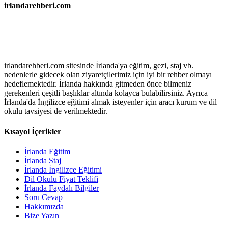
irlandarehberi.com
irlandarehberi.com sitesinde İrlanda'ya eğitim, gezi, staj vb.
nedenlerle gidecek olan ziyaretçilerimiz için iyi bir rehber olmayı
hedeflemektedir. İrlanda hakkında gitmeden önce bilmeniz
gerekenleri çeşitli başlıklar altında kolayca bulabilirsiniz. Ayrıca
İrlanda'da İngilizce eğitimi almak isteyenler için aracı kurum ve dil
okulu tavsiyesi de verilmektedir.
Kısayol İçerikler
İrlanda Eğitim
İrlanda Staj
İrlanda İngilizce Eğitimi
Dil Okulu Fiyat Teklifi
İrlanda Faydalı Bilgiler
Soru Cevap
Hakkımızda
Bize Yazın