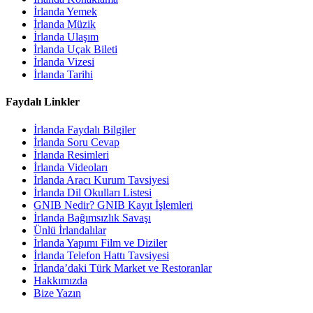
İrlanda Yemek
İrlanda Müzik
İrlanda Ulaşım
İrlanda Uçak Bileti
İrlanda Vizesi
İrlanda Tarihi
Faydalı Linkler
İrlanda Faydalı Bilgiler
İrlanda Soru Cevap
İrlanda Resimleri
İrlanda Videoları
İrlanda Aracı Kurum Tavsiyesi
İrlanda Dil Okulları Listesi
GNIB Nedir? GNIB Kayıt İşlemleri
İrlanda Bağımsızlık Savaşı
Ünlü İrlandalılar
İrlanda Yapımı Film ve Diziler
İrlanda Telefon Hattı Tavsiyesi
İrlanda’daki Türk Market ve Restoranlar
Hakkımızda
Bize Yazın