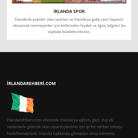
İRLANDA SPOR
İrlanda’da popüler olan sporları ve İrlanda’ya gidip spor hayatını
aksatmak istemeyenler için birbirinden faydalı ve ilginç bilgileri bu
sayfada bulabileceksiniz.
IRLANDAREHBERI.COM
irlandarehberi.com sitesinde İrlanda'ya eğitim, gezi, staj vb.
nedenlerle gidecek olan ziyaretçilerimiz için iyi bir rehber olmayı
hedeflemektedir. İrlanda hakkında gitmeden önce bilmeniz