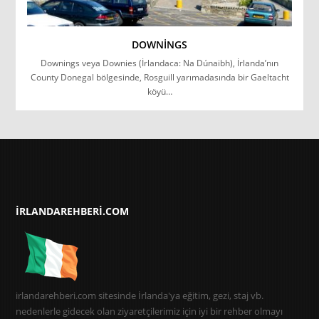
DOWNINGS
Downings veya Downies (İrlandaca: Na Dúnaibh), İrlanda’nın
County Donegal bölgesinde, Rosguill yarımadasında bir Gaeltacht
köyü…
IRLANDAREHBERI.COM
irlandarehberi.com sitesinde İrlanda'ya eğitim, gezi, staj vb.
nedenlerle gidecek olan ziyaretçilerimiz için iyi bir rehber olmayı